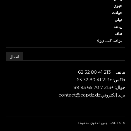
جهوي
حوادث
دولي
رياضة
ثقافة
مزاد… كاب ديزاد
اتصال
هاتف: +213 41 80 32 62
فاكس: +213 41 80 32 63
جوال: +213 7 70 65 93 89
بريد إلكتروني:contact@capdz.dz
© CAP DZ، جميع الحقوق محفوظة