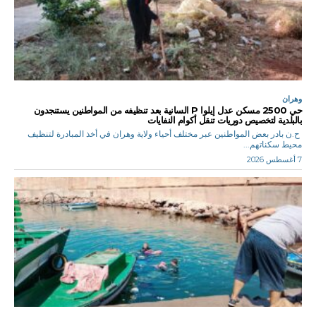
وهران
حي 2500 مسكن عدل إيلوا P السانية بعد تنظيفه من المواطنين يستنجدون
بالبلدية لتخصيص دوريات تنقل أكوام النفايات
ح.ن بادر بعض المواطنين عبر مختلف أحياء ولاية وهران في أخذ المبادرة لتنظيف
محيط سكناتهم...
7 أغسطس 2026