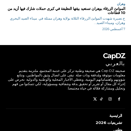
وهران
الموانئ الزرقاء بوهران تستعيد بيئتها النظيفة في كبرى حملات شارك فيها أزيد من
10 قطاعات
ح.نصيرة شهدت الموانئ الزرقاء الثلاثة بولاية وهران ممثلة في ميناء الصيد البحري
وهران، وميناء الصيد...
7 أغسطس 2026
CapDZ
بالعربي
صحيفة Cap DZ هي صحيفة وطنية تركز على خدمة المجتمع، ملتزمة بتقديم
معلومات موثوقة ومُدققة وذات صلة. نبقى على اتصال وثيق بالمواطنين، ونتابع
شؤونهم واهتماماتهم اليومية، ونغطي الأخبار المحلية والوطنية والدولية. نحرص على
إجراء كل مقال أو تقرير أو تحقيق بدقة وشفافية ومسؤولية، لكي تتمكنوا من فهم
وتحليل ومشاركة فعّالة في حياة مجتمعنا.
الرئيسية
تشريعيات 2026
وطني