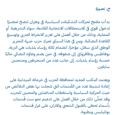
ح. نصيرة
بدأت ملامح تحركات التشكيلات السياسية في وهران تتضح تحضيرًا
لدخول قوي في الاستحقاقات الانتخابية القادمة، سواء التشريعية أو
المحلية، وذلك من خلال العمل على تعزيز الانخراط الحزبي وتوسيع
القاعدة النضالية. ويبرز في هذا السياق تحرك حزب جبهة التحرير
الوطني الذي سجّل، مؤخرًا، انضمام ثلاثة رؤساء بلديات هي البرية،
بوفاطيس وطافرواي إلى صفوفه، في حين يضم وعاؤه النضالي حاليًا
خمسة رؤساء بلديات، إلى جانب عدد من المنخرطين ومنتخبين
سابقين.
ويعتمد المكتب الجديد لمحافظة الحزب في خرجاته الميدانية على
إعادة تنشيط عدد من القَسَمات التي سُجلت بها بعض النقائص من
حيث الحركية السياسية واستقطاب المناضلين والمحبين للحزب.
وقد تجلّى ذلك من خلال العمل على تدعيم نحو ست قَسَمات
بأسماء تحظى بالقبول الشعبي والاتزان، على غرار قسَمات
بوتليليس وبطيوة.