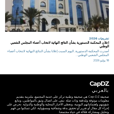
تشريعيات 2026
اعلان المحكمة الدستورية بشأن النتائج النهائية لانتخاب أعضاء المجلس الشعبي
الوطني
أصدرت المحكمة الدستورية, اليوم السبت إعلانا بشأن النتائج النهائية لانتخاب أعضاء
المجلس الشعبي الوطني...
18 يوليو 2026
CapDZ
بالعربي
صحيفة Cap DZ هي صحيفة وطنية تركز على خدمة المجتمع، ملتزمة بتقديم
معلومات موثوقة ومُدققة وذات صلة. نبقى على اتصال وثيق بالمواطنين، ونتابع
شؤونهم واهتماماتهم اليومية، ونغطي الأخبار المحلية والوطنية والدولية. نحرص على
إجراء كل مقال أو تقرير أو تحقيق بدقة وشفافية ومسؤولية، لكي تتمكنوا من فهم
وتحليل ومشاركة فعّالة في حياة مجتمعنا.