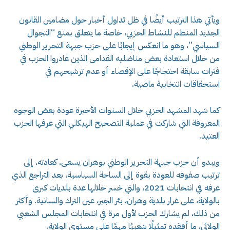
ويأتي هذا الترتيب أيضًا في ظل تداول أخبار حول مضامين القانون
الجديد المنظم للنشاط الحزبي، خاصة ما يتعلق بمنع “التجوال
السياسي”، وهو ما انعكس إيجابًا على حزب جبهة التحرير الوطني
من خلال استعادة بعض مناضليه القدامى الذين غادروا الحزب في
فترات سابقة احتجاجًا على الإقصاء أو عدم ترشيحهم في
استحقاقات انتخابية ماضية.
كما شهد المشهد الحزبي خلال السنوات الأخيرة عودة بعض الوجوه
المعروفة التي شاركت في عملية التصحيح الهيكلي التي عرفها الحزب
العتيد.
ويبدو أن حزب جبهة التحرير الوطني بوهران يسعى، كعادته، إلى
ترتيب صفوفه للعودة بقوة إلى الساحة السياسية، بعد التراجع الذي
عرفه في انتخابات 2021، والتي خسر خلالها عدة بلديات كبرى
بالولاية، على غرار بلدية وهران، بئر الجير، عين الترك والسانية. وأكثر
من ذلك، لم يشارك الحزب لأول مرة في انتخابات المجلس الشعبي
الولائي، ما أفقده تمثيلًا شعبيًا مهمًا على مستوى الولاية.