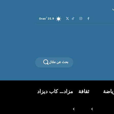
C
Oran
31.9
بحث عن مقال
ياضة
ثقافة
مزاد… كاب ديزاد