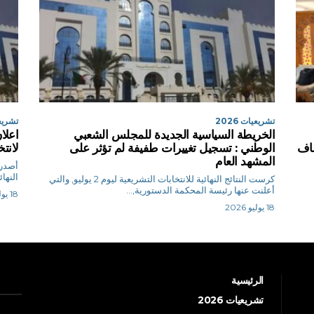
تشريعيات 2026
تشريعيا
الخريطة السياسية الجديدة للمجلس الشعبي
اعلا
شاف
الوطني : تسجيل تغييرات طفيفة لم تؤثر على
لانت
المشهد العام
أصدرت
النها
كرست النتائج النهائية للانتخابات التشريعية ليوم 2 يوليو, والتي
أعلنت عنها رئيسة المحكمة الدستورية,...
18 يوليو 2026
18 يوليو 2026
الرئيسية
تشريعيات 2026