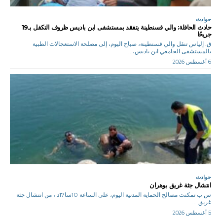
حوادث
حادث الحافلة: والي قسنطينة يتفقد بمستشفى ابن باديس ظروف التكفل بـ19
جريحًا
ق. إلياس تنقل والي قسنطينة، صباح اليوم، إلى مصلحة الاستعجالات الطبية
بالمستشفى الجامعي ابن باديس،...
6 أغسطس 2026
حوادث
انتشال جثة غريق بوهران
س ب تمكنت مصالح الحماية المدنية اليوم، على الساعة 10سا17د ، من انتشال جثة
غريق ...
5 أغسطس 2026