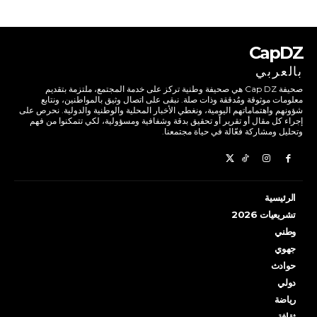
CapDZ
بالعربي
صحيفة Cap DZ هي صحيفة وطنية تركز على خدمة المجتمع، ملتزمة بتقديم
معلومات موثوقة ومُدققة وذات صلة. نبقى على اتصال وثيق بالمواطنين، ونتابع
شؤونهم واهتماماتهم اليومية، ونغطي الأخبار المحلية والوطنية والدولية. نحرص على
إجراء كل مقال أو تقرير أو تحقيق بدقة وشفافية ومسؤولية، لكي تتمكنوا من فهم
وتحليل ومشاركة فعّالة في حياة مجتمعنا.
الرئيسية
تشريعيات 2026
وطني
جهوي
حوادث
دولي
رياضة
ثقافة