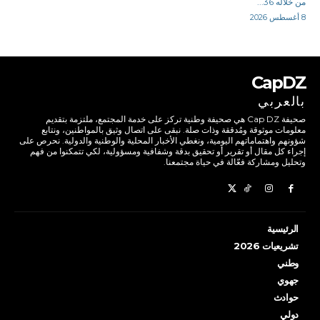
من خلاله 36...
8 أغسطس 2026
CapDZ
بالعربي
صحيفة Cap DZ هي صحيفة وطنية تركز على خدمة المجتمع، ملتزمة بتقديم
معلومات موثوقة ومُدققة وذات صلة. نبقى على اتصال وثيق بالمواطنين، ونتابع
شؤونهم واهتماماتهم اليومية، ونغطي الأخبار المحلية والوطنية والدولية. نحرص على
إجراء كل مقال أو تقرير أو تحقيق بدقة وشفافية ومسؤولية، لكي تتمكنوا من فهم
وتحليل ومشاركة فعّالة في حياة مجتمعنا.
الرئيسية
تشريعيات 2026
وطني
جهوي
حوادث
دولي