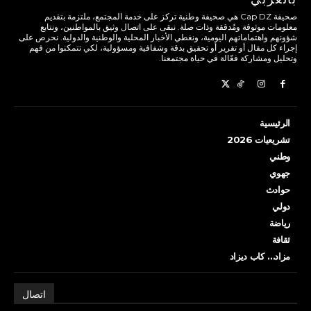
صحيفة Cap DZ هي صحيفة وطنية تركز على خدمة المجتمع، ملتزمة بتقديم
معلومات موثوقة ومُدققة وذات صلة. نبقى على اتصال وثيق بالمواطنين، ونتابع
شؤونهم واهتماماتهم اليومية، ونغطي الأخبار المحلية والوطنية والدولية. نحرص على
إجراء كل مقال أو تقرير أو تحقيق بدقة وشفافية ومسؤولية، لكي تتمكنوا من فهم
وتحليل ومشاركة فعّالة في حياة مجتمعنا.
الرئيسية
تشريعيات 2026
وطني
جهوي
حوادث
دولي
رياضة
ثقافة
مزاد… كاب ديزاد
اتصال