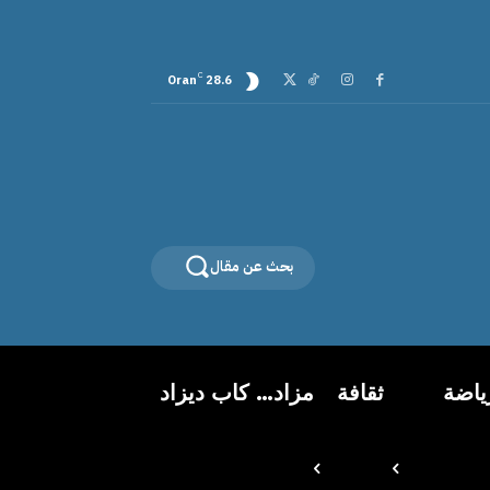
C
Oran
28.6
بحث عن مقال
ياضة
ثقافة
مزاد… كاب ديزاد