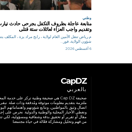
وطني
متابعة عاجلة بظروف التكفل بجرحى حادث تيار
وتقديم واجب العزاء لعائلات ستة قتلى
م.رياض تنقل الأمين العام لولاية ، رابح مراد يزة ، المكلف ب
شؤون الولاية، فور...
6 أغسطس 2026
CapDZ
بالعربي
صحيفة Cap DZ هي صحيفة وطنية تركز على خدمة الم
ملتزمة بتقديم معلومات موثوقة ومُدققة وذات صلة. نبقى
اتصال وثيق بالمواطنين، ونتابع شؤونهم واهتماماتهم اليوم
ونغطي الأخبار المحلية والوطنية والدولية. نحرص على إج
مقال أو تقرير أو تحقيق بدقة وشفافية ومسؤولية، لكي تت
من فهم وتحليل ومشاركة فعّالة في حياة مجتمعنا.