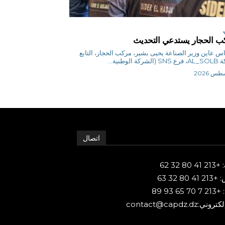
 الحجار يستدعي التحديث
ق.إلياس عاين وزير الصناعة يحيى بشير، مركب الحجار، التابع
كة الوطنية...
اتصال
80 32 62
 80 32 63
65 93 89
ني:contact@capdz.dz