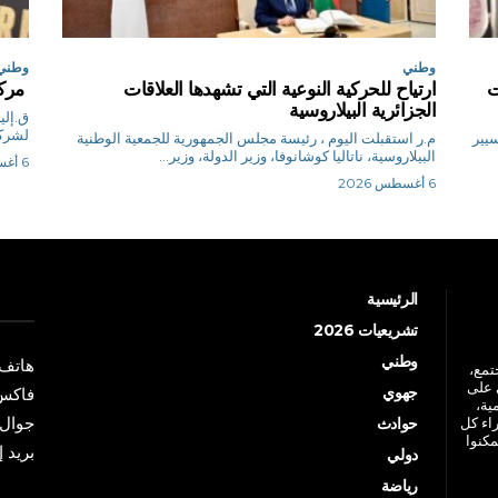
وطني
وطني
ت
ارتياح للحركية النوعية التي تشهدها العلاقات
مركب
الجزائرية البيلاروسية
لشركة AL_SOLB، فرع SNS (الشر
تسيير
م.ر استقبلت اليوم ، رئيسة مجلس الجمهورية للجمعية الوطنية
البيلاروسية، ناتاليا كوشانوفا، وزير الدولة، وزير...
6 أغسطس 2026
6 أغسطس 2026
الرئيسية
تشريعيات 2026
وطني
هاتف: +213 41 
جتمع،
 على
جهوي
فاكس: +213 41
ية،
جوال: +213 7 70 
راء كل
حوادث
مكنوا
بريد إلكترو
دولي
رياضة