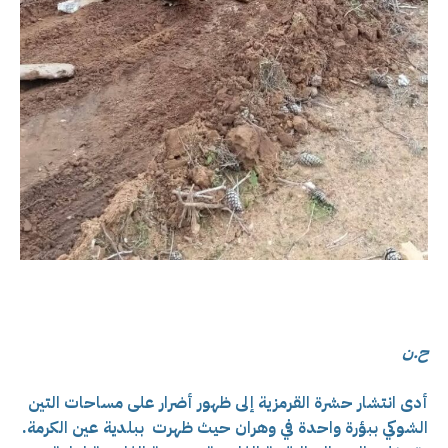
ح.ن
أدى انتشار حشرة القرمزية إلى ظهور أضرار على مساحات التين
الشوكي ببؤرة واحدة في وهران حيث ظهرت ببلدية عين الكرمة.