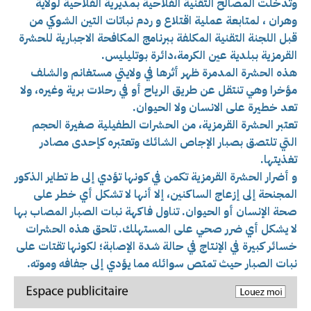
وتدخلت المصالح التقنية الفلاحية بمديرية الفلاحية لولاية
وهران ، لمتابعة عملية اقتلاع و ردم نباتات التين الشوكي من
قبل اللجنة التقنية المكلفة ببرنامج المكافحة الاجبارية للحشرة
القرمزية ببلدية عين الكرمة،دائرة بوتليليس.
هذه الحشرة المدمرة ظهر أثرها في ولايتي مستغانم والشلف
مؤخرا وهي تنتقل عن طريق الرياح أو في رحلات برية وغيره، ولا
تعد خطيرة على الانسان ولا الحيوان.
تعتبر الحشرة القرمزية، من الحشرات الطفيلية صغيرة الحجم
التي تلتصق بصبار الإجاص الشائك وتعتبره كإحدى مصادر
تغذيتها.
و أضرار الحشرة القرمزية تكمن في كونها تؤدي إلى ط تطاير الذكور
المجنحة إلى إزعاج الساكنين، إلا أنها لا تشكل أي خطر على
صحة الإنسان أو الحيوان. تناول فاكهة نبات الصبار المصاب بها
لا يشكل أي ضرر صحي على المستهلك. تلحق هذه الحشرات
خسائر كبيرة في الإنتاج في حالة شدة الإصابة؛ لكونها تقتات على
نبات الصبار حيث تمتص سوائله مما يؤدي إلى جفافه وموته.