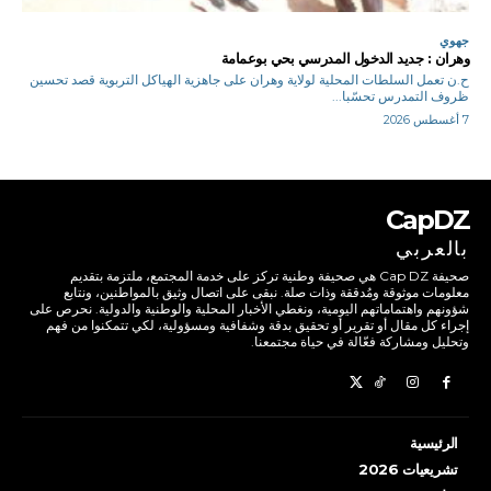
جهوي
وهران : جديد الدخول المدرسي بحي بوعمامة
ح.ن تعمل السلطات المحلية لولاية وهران على جاهزية الهياكل التربوية قصد تحسين
ظروف التمدرس تحسّبا...
7 أغسطس 2026
CapDZ
بالعربي
صحيفة Cap DZ هي صحيفة وطنية تركز على خدمة المجتمع، ملتزمة بتقديم
معلومات موثوقة ومُدققة وذات صلة. نبقى على اتصال وثيق بالمواطنين، ونتابع
شؤونهم واهتماماتهم اليومية، ونغطي الأخبار المحلية والوطنية والدولية. نحرص على
إجراء كل مقال أو تقرير أو تحقيق بدقة وشفافية ومسؤولية، لكي تتمكنوا من فهم
وتحليل ومشاركة فعّالة في حياة مجتمعنا.
الرئيسية
تشريعيات 2026