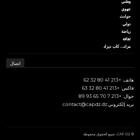
وطني
جهوي
حوادث
دولي
رياضة
ثقافة
مزاد… كاب ديزاد
اتصال
هاتف: +213 41 80 32 62
فاكس: +213 41 80 32 63
جوال: +213 7 70 65 93 89
بريد إلكتروني:contact@capdz.dz
© CAP DZ، جميع الحقوق محفوظة