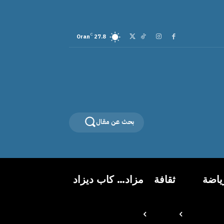
C
Oran
27.8
بحث عن مقال
ياضة
ثقافة
مزاد… كاب ديزاد