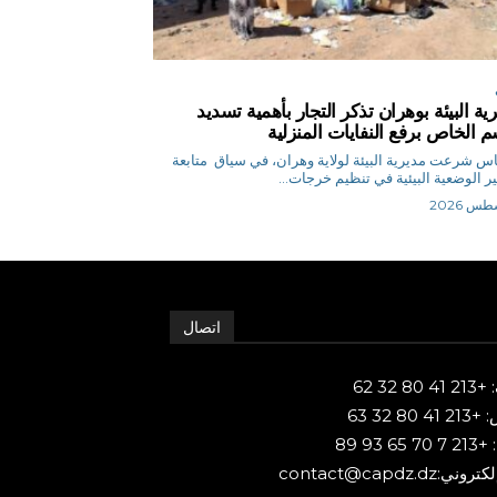
ية البيئة بوهران تذكر التجار بأهمية تسديد
م الخاص برفع النفايات المنزلية
ق.إلياس شرعت مديرية البيئة لولاية وهران، في سياق متابعة
ر الوضعية البيئية في تنظيم خرجات...
اتصال
80 32 62
 80 32 63
65 93 89
ني:contact@capdz.dz