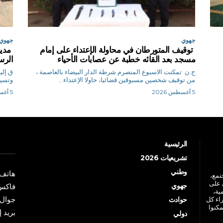
جهوي
جهوي
توقيف المتورطان في محاولة الإعتداء على إمام
مدير
مسجد بعد القائه خطبة عن عصابات الأحياء
الرس
ح.ن تمكنت الاسبوع المنصرم شرطة الدار البيضاء بالعاصمة ،
من توقيف شخصين مسبوقين قضائيا، حاولا الإعتداء...
وتسيي
5 أغسطس 2026
5 أغسطس 2026
الرئيسية
تشريعيات 2026
وطني
هاتف: +213 41 
جتمع،
 على
جهوي
فاكس: +213 41
ية،
جوال: +213 7 70 
راء كل
حوادث
مكنوا
بريد إلكترو
دولي