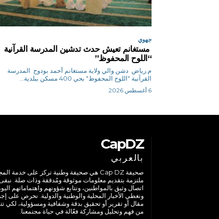
جهوي
مستغانم تعيش حدث تدشين المدرسة القرآنية
“اللوح المحفوظ”
م.رياض دشن والي ولاية مستغانم أحمد بودوح المدرسة
القرآنية "اللوح المحفوظ" بحي 400 مسكن ببلدية...
6 أغسطس 2026
CapDZ
بالعربي
صحيفة Cap DZ هي صحيفة وطنية تركز على خدمة الم
ملتزمة بتقديم معلومات موثوقة ومُدققة وذات صلة. نبقى
اتصال وثيق بالمواطنين، ونتابع شؤونهم واهتماماتهم اليوم
ونغطي الأخبار المحلية والوطنية والدولية. نحرص على إج
مقال أو تقرير أو تحقيق بدقة وشفافية ومسؤولية، لكي تت
من فهم وتحليل ومشاركة فعّالة في حياة مجتمعنا.