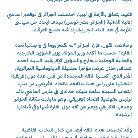
ففيما يتعلق بالأزمة في ليبيا, احتضنت الجزائر في نوفمبر الماضي
الآلية الثلاثية (الجزائر-مصر-تونس) بهدف ايجاد حل سياسي
للأزمة في هذا البلد الجار يشارك فيه جميع الفرقاء.
وخلاصة القول, فإن الجزائر “لم تقصر يوما في واجباتها تجاه
القارة”, حسب ما أكده وزير الدولة, وزير الشؤون الخارجية
والجالية الوطنية بالخارج والشؤون الإفريقية, السيد أحمد
عطاف, خلال عرضه مؤخرا لحصيلة الدبلوماسية الجزائرية,
الأمر الذي أكسبها الثقة المتجددة من قبل عدة دول إفريقية
انتخبتها على رأس هيئات تابعة للاتحاد الافريقي, من بينها
انتخاب السيدة سلمة مليكة حدادي في مارس الماضي نائبا
لرئيس مفوضية الاتحاد الإفريقي, وهو ما يثبت مكانة الجزائر
وعمقها الافريقي ويعبر عن ثقة دول القارة فيها وفي قيادتها
الرشيدة.
وقد تجسدت هذه الثقة أيضا من خلال انتخاب القاضية
الجزائرية شفيقة بن صاولة في منصب نائب رئيس المحكمة