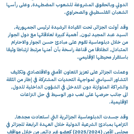
الدولي وبالحقوق المشروعة للشعوب المضطهدة, وعلى رأسها
الشعبان الفلسطيني والصحراوي.
وقد أولت الجزائر, تحت القيادة الرشيدة لرئيس الجمهورية,
السيد عبد المجيد تبون, أهمية كبيرة لعلاقاتها مع دول الجوار
من خلال دبلوماسية تقوم على مبادئ حسن الجوار والاحترام
المتبادل, انطلاقا من قناعة راسخة بأن أمنها مرتبط ارتباطا وثيقا
باستقرار محيطها الإقليمي.
وعملت الجزائر على تعزيز التعاون الأمني والاقتصادي وتكثيف
التشاور السياسي لمواجهة التحديات المشتركة في إطار من الثقة
والشراكة المتوازنة دون التدخل في الشؤون الداخلية للدول,
الى جانب حرصها على لعب دور الوسيط في حل النزاعات
الإقليمية.
وقد جسدت الدبلوماسية الجزائرية التي استعادت مجدها,
التزامها بمبادئ الشرعية الدولية خلال العهدة الرابعة للجزائر في
مجلس الأمن (2025/2024) كعضو غير دائم, من خلال مواقف