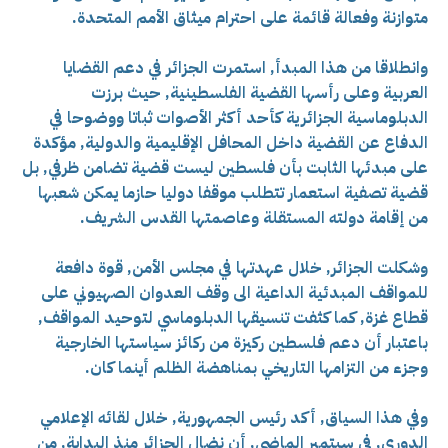
متوازنة وفعالة قائمة على احترام ميثاق الأمم المتحدة.
وانطلاقا من هذا المبدأ, استمرت الجزائر في دعم القضايا
العربية وعلى رأسها القضية الفلسطينية, حيث برزت
الدبلوماسية الجزائرية كأحد أكثر الأصوات ثباتا ووضوحا في
الدفاع عن القضية داخل المحافل الإقليمية والدولية, مؤكدة
على مبدئها الثابت بأن فلسطين ليست قضية تضامن ظرفي, بل
قضية تصفية استعمار تتطلب موقفا دوليا حازما يمكن شعبها
من إقامة دولته المستقلة وعاصمتها القدس الشريف.
وشكلت الجزائر, خلال عهدتها في مجلس الأمن, قوة دافعة
للمواقف المبدئية الداعية الى وقف العدوان الصهيوني على
قطاع غزة, كما كثفت تنسيقها الدبلوماسي لتوحيد المواقف,
باعتبار أن دعم فلسطين ركيزة من ركائز سياستها الخارجية
وجزء من التزامها التاريخي بمناهضة الظلم أينما كان.
وفي هذا السياق, أكد رئيس الجمهورية, خلال لقائه الإعلامي
الدوري, في سبتمبر الماضي, أن نضال الجزائر منذ البداية, من