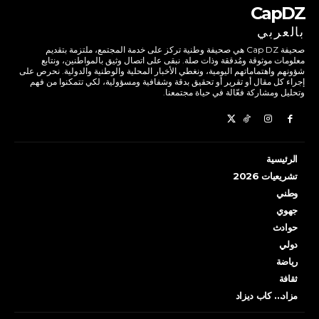
CapDZ
بالعربي
صحيفة Cap DZ هي صحيفة وطنية تركز على خدمة المجتمع، ملتزمة بتقديم
معلومات موثوقة ومُدققة وذات صلة. نبقى على اتصال وثيق بالمواطنين، ونتابع
شؤونهم واهتماماتهم اليومية، ونغطي الأخبار المحلية والوطنية والدولية. نحرص على
إجراء كل مقال أو تقرير أو تحقيق بدقة وشفافية ومسؤولية، لكي تتمكنوا من فهم
وتحليل ومشاركة فعّالة في حياة مجتمعنا.
الرئيسية
تشريعيات 2026
وطني
جهوي
حوادث
دولي
رياضة
ثقافة
مزاد… كاب ديزاد