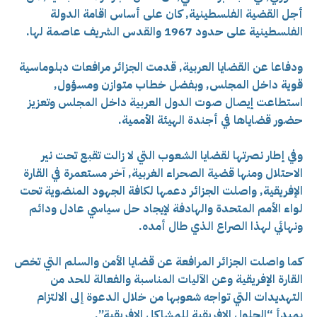
أجل القضية الفلسطينية, كان على أساس اقامة الدولة
الفلسطينية على حدود 1967 والقدس الشريف عاصمة لها.
ودفاعا عن القضايا العربية, قدمت الجزائر مرافعات دبلوماسية
قوية داخل المجلس, وبفضل خطاب متوازن ومسؤول,
استطاعت إيصال صوت الدول العربية داخل المجلس وتعزيز
حضور قضاياها في أجندة الهيئة الأممية.
وفي إطار نصرتها لقضايا الشعوب التي لا زالت تقبع تحت نير
الاحتلال ومنها قضية الصحراء الغربية, آخر مستعمرة في القارة
الإفريقية, واصلت الجزائر دعمها لكافة الجهود المنضوية تحت
لواء الأمم المتحدة والهادفة لإيجاد حل سياسي عادل ودائم
ونهائي لهذا الصراع الذي طال أمده.
كما واصلت الجزائر المرافعة عن قضايا الأمن والسلم التي تخص
القارة الإفريقية وعن الآليات المناسبة والفعالة للحد من
التهديدات التي تواجه شعوبها من خلال الدعوة إلى الالتزام
بمبدأ “الحلول الإفريقية للمشاكل الإفريقية”.