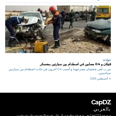
حوادث
قتيلان و 04 مصابين في اصطدام بين سيارتين بمعسكر
س ب لقي شخصان مصرعهما و أصيب 04 آخرون في حادث اصطدام بين سيارتين
سياحيتين،...
4 أغسطس 2026
CapDZ
بالعربي
صحيفة Cap DZ هي صحيفة وطنية تركز على خدمة المجتمع، ملتزمة بتقديم