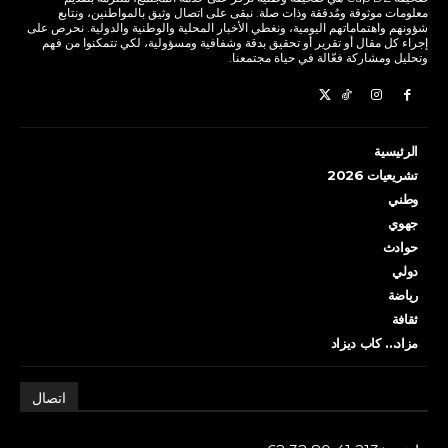
معلومات موثوقة ومُدققة وذات صلة. نبقى على اتصال وثيق بالمواطنين، ونتابع
شؤونهم واهتماماتهم اليومية، ونغطي الأخبار المحلية والوطنية والدولية. نحرص على
إجراء كل مقال أو تقرير أو تحقيق بدقة وشفافية ومسؤولية، لكي تتمكنوا من فهم
وتحليل ومشاركة فعّالة في حياة مجتمعنا.
الرئيسية
تشريعيات 2026
وطني
جهوي
حوادث
دولي
رياضة
ثقافة
مزاد… كاب ديزاد
اتصال