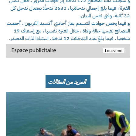
و سجلت ذات المصالح 172 تدخلا إثر حوادث المرور ، خلال نفس
الفترة ، فيما بلغ إجمالي تدخلاتها ، 2630 تدخلًا بمعدل تدخل كل
32 ثانية، وفق نفس البيان.
و فيما يخص حوادث التسمم بغاز أحادي أكسيد الكربون ، أحصت
المصالح نفسها حالة وفاة ، خلال الفترة نفسها ، مع إسعاف 19
شخصا ، فيما بلغ عدد التدخلات 12 تدخلا ، استنادا لذات المصدر.
المزيد من المقالات