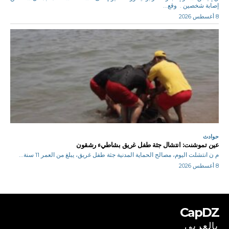
إصابة شخصين . وقع...
8 أغسطس 2026
حوادث
عين تموشنت: انتشال جثة طفل غريق بشاطيء رشقون
م ن انتشلت اليوم، مصالح الحماية المدنية جثة طفل غريق، يبلغ من العمر 11 سنة...
8 أغسطس 2026
CapDZ
بالعربي