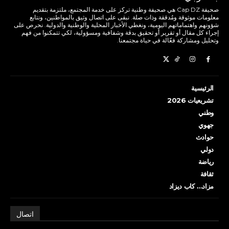
صحيفة Cap DZ هي صحيفة وطنية تركز على خدمة المجتمع، ملتزمة بتقديم
معلومات موثوقة ومُدققة وذات صلة. نبقى على اتصال وثيق بالمواطنين، ونتابع
شؤونهم واهتماماتهم اليومية، ونغطي الأخبار المحلية والوطنية والدولية. نحرص على
إجراء كل مقال أو تقرير أو تحقيق بدقة وشفافية ومسؤولية، لكي تتمكنوا من فهم
وتحليل ومشاركة فعّالة في حياة مجتمعنا.
الرئيسية
تشريعيات 2026
وطني
جهوي
حوادث
دولي
رياضة
ثقافة
مزاد… كاب ديزاد
اتصال