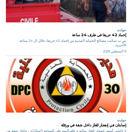
حوادث
إخماد 42 حريقا في ظرف 24 ساعة
س ب تمكنت مصالح الحماية المدنية من إخماد 42 حريقا، خلال ال 24 ساعة
الأخيرة،...
9 أغسطس 2026
حوادث
إصابتان في إنفجار للغاز داخل شقة في ورقلة
ق.إلياس أسفر إنفجار للغاز بولاية ورقلة،اليوم على الساعة 11سا02د ، بداخل شقة عن