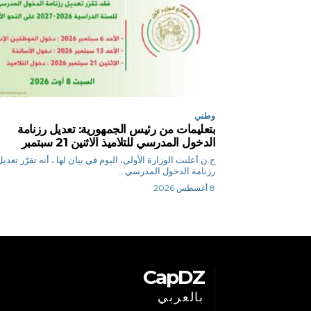
وطني
بتعليمات من رئيس الجمهورية: تعديل رزنامة
الدخول المدرسي للتلاميذ الاثنين 21 سبتمبر
ح.ن أعلنت الوزارة الأولى، اليوم في بيان لها ، أنه تقرّر تعدي
رزنامة الدخول المدرسي...
8 أغسطس 2026
CapDZ
بالعربي