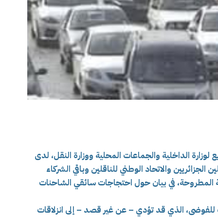
ع لوزارة الداخلية والجماعات المحلية ووزارة النقل، لدى
 الجزائريين والاتحاد الوطني للناقلين وباقي الشركاء
نية المطروحة، في بيان حول احتجاجات سائقي الشاحنات
ب للفوضى، الذي قد تؤدي – عن غير قصد – إلى انزلاقات