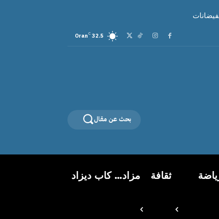
لفيضانات
C
Oran
32.5
بحث عن مقال
ياضة
ثقافة
مزاد… كاب ديزاد