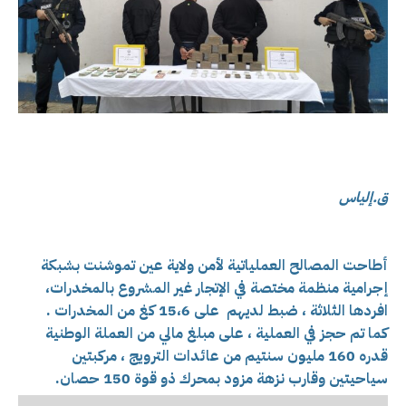
ق.إلياس
أطاحت المصالح العملياتية لأمن ولاية عين تموشنت بشبكة
إجرامية منظمة مختصة في الإتجار غير المشروع بالمخدرات،
افردها الثلاثة ، ضبط لديهم على 15،6 كغ من المخدرات .
كما تم حجز في العملية ، على مبلغ مالي من العملة الوطنية
قدره 160 مليون سنتيم من عائدات الترويج ، مركبتين
سياحيتين وقارب نزهة مزود بمحرك ذو قوة 150 حصان.