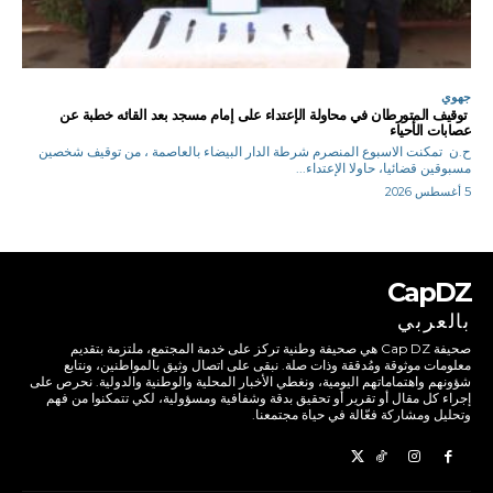
جهوي
توقيف المتورطان في محاولة الإعتداء على إمام مسجد بعد القائه خطبة عن
عصابات الأحياء
ح.ن تمكنت الاسبوع المنصرم شرطة الدار البيضاء بالعاصمة ، من توقيف شخصين
مسبوقين قضائيا، حاولا الإعتداء...
5 أغسطس 2026
CapDZ
بالعربي
صحيفة Cap DZ هي صحيفة وطنية تركز على خدمة المجتمع، ملتزمة بتقديم
معلومات موثوقة ومُدققة وذات صلة. نبقى على اتصال وثيق بالمواطنين، ونتابع
شؤونهم واهتماماتهم اليومية، ونغطي الأخبار المحلية والوطنية والدولية. نحرص على
إجراء كل مقال أو تقرير أو تحقيق بدقة وشفافية ومسؤولية، لكي تتمكنوا من فهم
وتحليل ومشاركة فعّالة في حياة مجتمعنا.