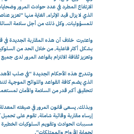
الارتفاع المطرد في عدد حوادث المرور وضحايا
الذي لا يزال قيد الإثراء, الغاية منها “تعزيز عن
للمسؤوليات, وكل ذلك من أجل سلامة السائقي
واعتبرت خلاف أن هذه المقاربة الجديدة في 
بشكل أكثر فاعلية, من خلال الحد من السلوكي
وتعزيز ثقافة الالتزام بقواعد المرور لدى جميع 
وتندرج هذه الأحكام الجديدة “في صلب الأهداف
الذي يضم كافة القواعد واللوائح الموجهة لتن
لتحقيق أكبر قدر من السلامة والأمان لمستعملي
وبذلك, يسعى قانون المرور في صيغته المعدلة إ
إرساء مقاربة وقائية شاملة, تقوم على تحميل 
مسببات الحوادث وتقويم السلوكيات الخطيرة و
لحماية الأرواح والممتلكات”.