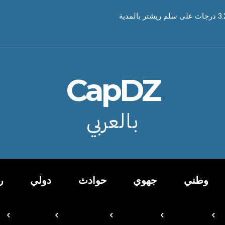
CapDZ
بالعربي
وطني
جهوي
حوادث
دولي
ر