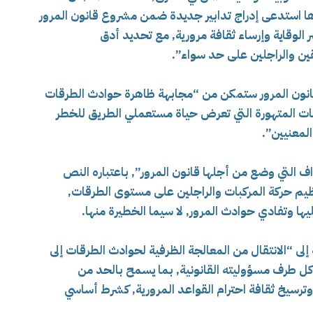
ها استدعى إدراج تدابير جديدة ضمن مشروع قانون المرور
اصر الوقاية وإرساء ثقافة مرورية, مع تحديد أدق
ن والراجلين على حد سواء”.
قانون المرور ستمكن من “مجابهة ظاهرة حوادث الطرقات
ات المتهورة التي تعرض حياة مستعملي الطريق للخطر
المعنيين”.
 التي وضع من أجلها قانون المرور”, باعتباره النص
ظيم حركة المركبات والراجلين على مستوى الطرقات,
ها وتفادي حوادث المرور, لا سيما الخطيرة منها.
لى “الانتقال من المعالجة الظرفية لحوادث الطرقات إلى
كل طرف مسؤوليته القانونية, بما يسمح بالحد من
ترسيخ ثقافة احترام القواعد المرورية, كشرط أساسي