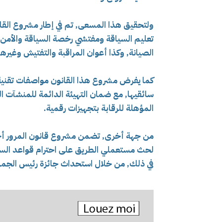
ولتحقيق هذا المسعى, تم في إطار مشروع الق
تعليم السياقة ومفتشي رخصة السياقة والأمن
الصيانة, وكذا أعوان المراقبة والتفتيش وغير
كما يفرض مشروع هذا القانون مواصفات تقنية 
سائقيها, مع ضمان التهيئة الدائمة للمنشآت ا
المؤهلة للرقابة بتجهيزات رقمية.
من جهة أخرى, تضمن مشروع قانون المرور أحك
لحث مستعملي الطريق على احترام قواعد السلام
في ذلك, من خلال استحداث جائزة رئيس الجمهو