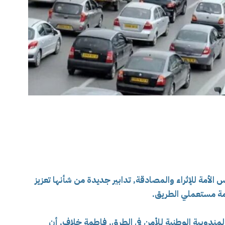
أمة للإثراء والمصادقة, تدابير جديدة من شأنها تعزيز
امة مستعملي الطريق.
مندوبية الوطنية للأمن في الطرق, فاطمة خلاف, أن