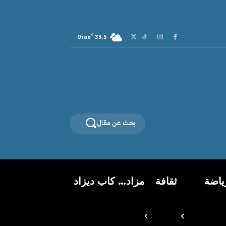
C
Oran
33.5
بحث عن مقال
ياضة
ثقافة
مزاد… كاب ديزاد