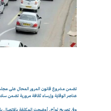
تضمن مشروع قانون المرور المحال على مجلس ال
عناصر الوقاية وإرساء ثقافة مرورية تضمن سل
وفي تصريح لوأج, أوضحت المكلفة بالاتصال بال