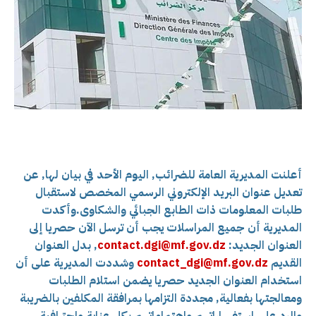
أعلنت المديرية العامة للضرائب, اليوم الأحد في بيان لها, عن
تعديل عنوان البريد الإلكتروني الرسمي المخصص لاستقبال
طلبات المعلومات ذات الطابع الجبائي والشكاوى.
وأكدت
المديرية أن جميع المراسلات يجب أن ترسل الآن حصريا إلى
العنوان الجديد:
contact.dgi@mf.gov.dz
, بدل العنوان
القديم
contact_dgi@mf.gov.dz
وشددت المديرية على أن
استخدام العنوان الجديد حصريا يضمن استلام الطلبات
ومعالجتها بفعالية, مجددة التزامها بمرافقة المكلفين بالضريبة
والرد على استفساراتهم واهتماماتهم بكل عناية واحترافية.