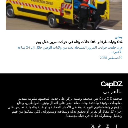
وطني
04 وفيات غرقا و 06 حالات وفاة في حوادث مرور خلال يوم
م ن خلفت حوادث المرور المسجلة بعدد من ولايات الوطن خلال ال 24 ساعة
الأخيرة،...
9 أغسطس 2026
CapDZ
بالعربي
صحيفة Cap DZ هي صحيفة وطنية تركز على خدمة المجتمع، ملتزمة بتقديم
معلومات موثوقة ومُدققة وذات صلة. نبقى على اتصال وثيق بالمواطنين، ونتابع
شؤونهم واهتماماتهم اليومية، ونغطي الأخبار المحلية والوطنية والدولية. نحرص على
إجراء كل مقال أو تقرير أو تحقيق بدقة وشفافية ومسؤولية، لكي تتمكنوا من فهم
وتحليل ومشاركة فعّالة في حياة مجتمعنا.