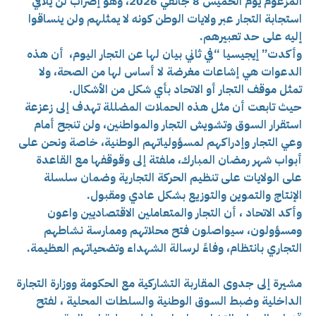
المزعوم يوم الخميس 8 جانفي 2026، وهو إضراب لن يلاقي
استجابة التجار عبر ولايات الوطن كونه لا يمثلهم ولن ينساقوا
إليه على حد تعبيرهم.
وأكدت” إيجيسيا “في ثاني بيان لها عن التجار اليوم، أن هذه
الدعوات هي إشاعات مغرضة لا أساس لها من الصحة، ولا
تمثل موقف التجار أو الاتحاد بأي شكل من الأشكال.
حيث تابعت أن مثل هذه الحملات المضللة تهدف إلى زعزعة
استقرار السوق وتشويش التجار والمواطنين، ولن تنجح أمام
وعي التجار وإدراكهم لمسؤولياتهم الوطنية، خاصة ونحن على
أبواب شهر رمضان المبارك، ملفتة إلى وقوقفها مع القاعدة
على الولايات على تنظيم الحركة التجارية وضمان سلسلة
الإنتاج والتموين والتوزيع بشكل عادي ومقبول.
وأكد الاتحاد ، أن التجار والمتعاملين الاقتصاديين واعون
ومسؤولون، سيواصلون فتح محلاتهم وممارسة نشاطهم
التجاري بانتظام، وفاءً لرسالة الشهداء وتضحياتهم العظيمة.
مشيرة إلى جدوى المقاربة التشاركية مع الحكومة ووزارة التجارة
الداخلية وضبط السوق الوطنية والسلطات المحلية ، لفتح