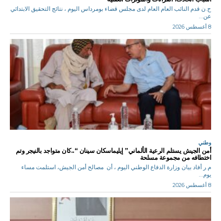
ح.ن قدم النائب العام العام لدى مجلس قضاء بومرداس اليوم ، نتائج التحقيق الابتدائي
عن...
8 أغسطس 2026
وطني
أمن الجيش يستلم الرعية الألماني” إيليماسكان سينان “..كان متواجد بالنيجر وتم
اختطافه من مجموعة مسلحة
م.ر أفاد بيان وزارة الدفاع الوطني اليوم ، أن مصالح أمن الجيش، استلمت مساء
يوم...
8 أغسطس 2026