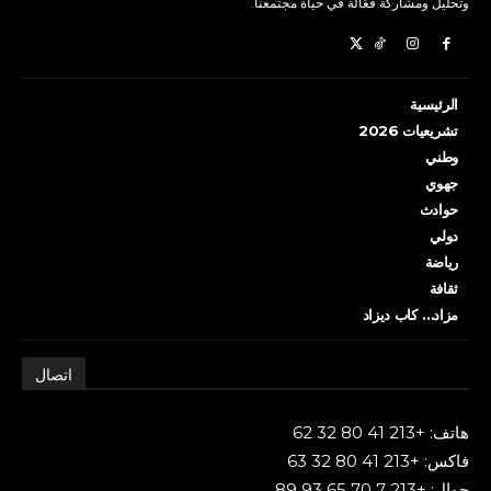
وتحليل ومشاركة فعّالة في حياة مجتمعنا.
الرئيسية
تشريعيات 2026
وطني
جهوي
حوادث
دولي
رياضة
ثقافة
مزاد… كاب ديزاد
اتصال
هاتف: +213 41 80 32 62
فاكس: +213 41 80 32 63
جوال: +213 7 70 65 93 89