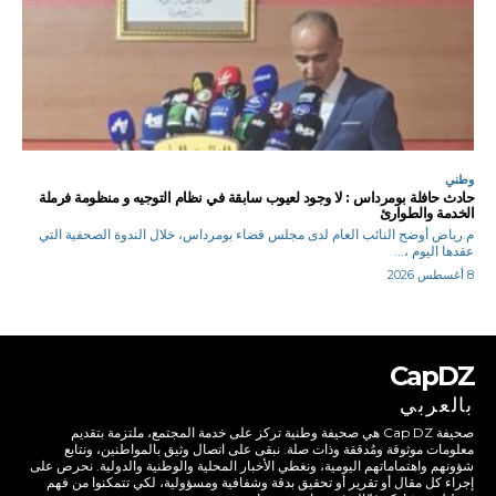
وطني
حادث حافلة بومرداس : لا وجود لعيوب سابقة في نظام التوجيه و منظومة فرملة
الخدمة والطوارئ
م.رياض أوضح النائب العام لدى مجلس قضاء بومرداس، خلال الندوة الصحفية التي
عقدها اليوم ،...
8 أغسطس 2026
CapDZ
بالعربي
صحيفة Cap DZ هي صحيفة وطنية تركز على خدمة المجتمع، ملتزمة بتقديم
معلومات موثوقة ومُدققة وذات صلة. نبقى على اتصال وثيق بالمواطنين، ونتابع
شؤونهم واهتماماتهم اليومية، ونغطي الأخبار المحلية والوطنية والدولية. نحرص على
إجراء كل مقال أو تقرير أو تحقيق بدقة وشفافية ومسؤولية، لكي تتمكنوا من فهم