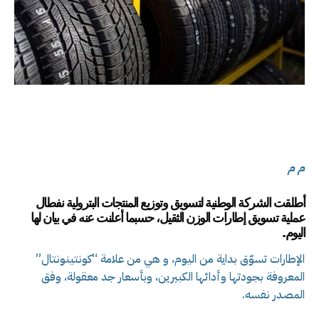
م م
أطلقت الشركة الوطنية لتسويق وتوزيع المنتجات البترولية نفطال
عملية تسويق إطارات الوزن الثقيل، حسبما أعلنت عنه في بيان لها
اليوم.
الإطارات تسوّق بداية من اليوم، و هي من علامة “كونتينونتال”
المعروفة بجودتها وأدائها الكبيرين، وبأسعار جد معقولة، وفق
المصدر نفسه.