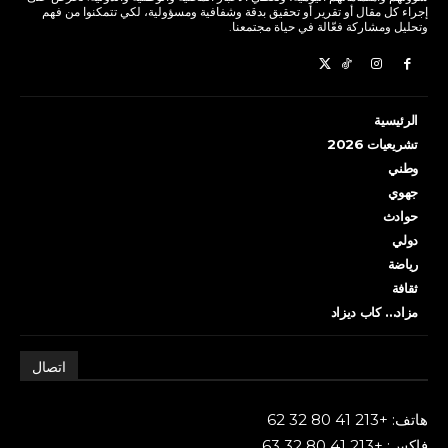
إجراء كل مقال أو تقرير أو تحقيق بدقة وشفافية ومسؤولية، لكي تتمكنوا من فهم
وتحليل ومشاركة فعّالة في حياة مجتمعنا.
الرئيسية
تشريعيات 2026
وطني
جهوي
حوادث
دولي
رياضة
ثقافة
مزاد… كاب ديزاد
اتصال
هاتف: +213 41 80 32 62
فاكس: +213 41 80 32 63