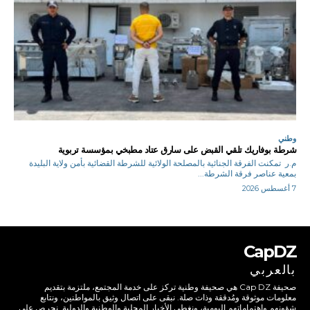
وطني
شرطة بوفاريك تلقي القبض على سارق عتاد مطبخي بمؤسسة تربوية
م.ر تمكنت الفرقة الجنائية بالمصلحة الولائية للشرطة القضائية بأمن ولاية البليدة
بمعية عناصر فرقة الشرطة...
7 أغسطس 2026
CapDZ
بالعربي
صحيفة Cap DZ هي صحيفة وطنية تركز على خدمة المجتمع، ملتزمة بتقديم
معلومات موثوقة ومُدققة وذات صلة. نبقى على اتصال وثيق بالمواطنين، ونتابع
شؤونهم واهتماماتهم اليومية، ونغطي الأخبار المحلية والوطنية والدولية. نحرص على