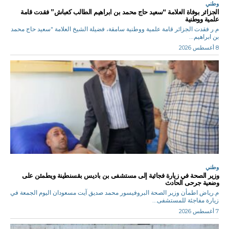
وطني
الجزائر بوفاة العلامة “سعيد حاج محمد بن ابراهيم الطالب كعباش” فقدت قامة
علمية ووطنية
م.ر فقدت الجزائر قامة علمية ووطنية سامقة، فضيلة الشيخ العلامة "سعيد حاج محمد
بن ابراهيم...
8 أغسطس 2026
وطني
وزير الصحة في زيارة فجائية إلى مستشفى بن باديس بقسنطينة ويطمئن على
وضعية جرحى الحادث
م.رياض اطمأن وزير الصحة البروفيسور محمد صديق آيت مسعودان اليوم الجمعة في
زيارة مفاجئة للمستشفى...
7 أغسطس 2026