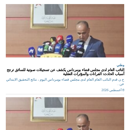
وطني
النائب العام لدى مجلس قضاء بومرداس يكشف عن تسجيلات صوتية للسائق ترجح
أسباب الحادث: الفرانات والمؤثرات العقلية
ح.ن قدم النائب العام العام لدى مجلس قضاء بومرداس اليوم ، نتائج التحقيق الابتدائي
عن...
8 أغسطس 2026