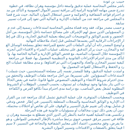
حبيب. بن عودة
باشر مجلس المحاسبة عملية تدقيق واسعة داخل مؤسسة وهران نظافة، في خطوة
تندرج ضمن مهامه القانونية الرامية إلى مراقبة تسيير الأموال العمومية و التأكد من مد
ى احترام قواعد الشفافية و الحوكمة و حسن استغلال الموارد المالية، حيث شرع قضا
ة المجلس في مراجعة عدد من الملفات الإدارية و المالية التي تعود إلى فترات تسيير
سابقة.
و حسب مصدر مؤكد، فقد وجه قضاة مجلس المحاسبة استدعاءات رسمية إلى عدد م
ن المسؤولين الذين سبق لهم الإشراف على مصالح حساسة داخل المؤسسة، من أجل
الحضور و تقديم الوثائق و التوضيحات المرتبطة بعملية التدقيق الجارية، و ذلك في إط
ار الإجراءات الرقابية التي يعتمدها المجلس قبل إعداد ملاحظاته النهائية.
و أوضح المصدر ذاته أن أولى الملفات التي تخضع للمراجعة تتعلق بمصلحة الوسائل الع
امة و المخازن، حيث يركز التدقيق على مختلف عمليات الشراء و الاقتناء التي أنجزته
ا المؤسسة خلال السنوات الماضية، مع فحص الوثائق الإدارية و المالية الخاصة بها، وا
لتأكد من مدى احترام الإجراءات القانونية و التنظيمية المعمول بها، فضلا عن مراجعة
كيفية تسيير المخازن والعتاد والتجهيزات التي تم اقتناؤها، و مدى مطابقة عمليات الج
رد و الحفظ و الاستغلال للقواعد المعمول بها.
و امتدت عملية التدقيق، وفقا للمصدر نفسه، إلى مصلحة المستخدمين، حيث شملت ا
لاستدعاءات المسؤولين على تسييرها، من أجل مراجعة ملفات التوظيف والتحقق من
مدى احترام شروط الانتقاء و التوظيف المنصوص عليها قانونا، خاصة في بعض الحالا
ت التي يثار بشأنها وجود توظيفات لم تستوف، بحسب المصدر، المؤهلات أو الشروط
المطلوبة لشغل بعض المناصب، مع دراسة مدى احترام مبدأ تكافؤ الفرص و الكفاءة
في التوظيف.
وبحسب المعطيات المتوفرة، فإن عملية التدقيق تشمل كذلك مراجعة عدد من القرار
ات الإدارية و الوثائق المحاسبية والسجلات المتعلقة بالتسيير، في إطار فحص وتدقي
ق شامل يهدف إلى تقييم طرق التسيير و الوقوف على أي نقائص أو اختلالات محتملة،
دون أن يعني ذلك ثبوت مخالفات أو مسؤوليات قانونية في هذه المرحلة.
و تكتسي هذه العملية أهمية خاصة بالنظر إلى الدور الذي تضطلع به مؤسسة وهران ن
ظافة في تسيير مرفق عمومي حيوي يرتبط مباشرة بالإطار المعيشي للمواطن، و هو
ما يفرض، وفق مختصين، اعتماد أعلى معايير الشفافية والنجاعة في التسيير، لا سيم
ا فيما يتعلق بالصفقات و الاقتناءات وتسيير الموارد البشرية.