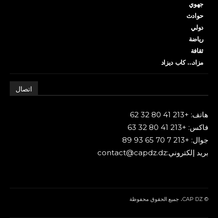
جهوي
حوادث
دولي
رياضة
ثقافة
مزاد… كاب ديزاد
اتصال
هاتف: +213 41 80 32 62
فاكس: +213 41 80 32 63
جوال: +213 7 70 65 93 89
بريد إلكتروني:contact@capdz.dz
© CAP DZ، جميع الحقوق محفوظة