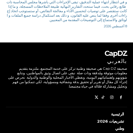
و في انتظار انتهاء عملية التدقيق، تبقى الإجراءات التي باشرها مجلس المحاسبة ذات
طابع رقابي بحت، فيما ستحدد التقارير النهائية طبيعة الملاحظات المسجلة، و ما إذا
كانت ستقتصر على توصيات لتحسين الأداء و معالجة النقائص، أو ستستوجب اتخاذ إج
راءات أخرى وفقا لما ينص عليه القانون، و ذلك بعد استكمال دراسة جميع الملفات و ا
لوثائق والاستماع إلى التوضيحات المقدمة من المعنيين.
8 أغسطس 2026
CapDZ
بالعربي
صحيفة Cap DZ هي صحيفة وطنية تركز على خدمة المجتمع، ملتزمة بتقديم
معلومات موثوقة ومُدققة وذات صلة. نبقى على اتصال وثيق بالمواطنين، ونتابع
شؤونهم واهتماماتهم اليومية، ونغطي الأخبار المحلية والوطنية والدولية. نحرص على
إجراء كل مقال أو تقرير أو تحقيق بدقة وشفافية ومسؤولية، لكي تتمكنوا من فهم
وتحليل ومشاركة فعّالة في حياة مجتمعنا.
الرئيسية
تشريعيات 2026
وطني