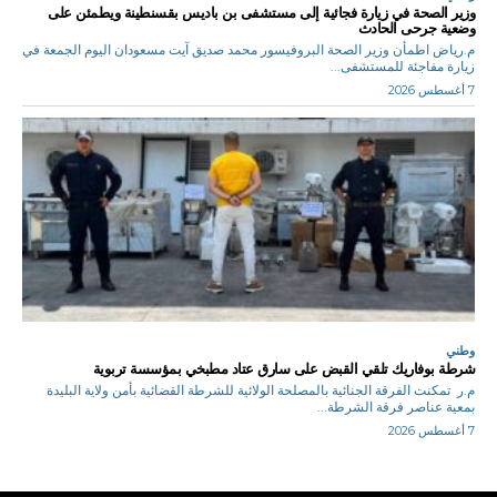
وزير الصحة في زيارة فجائية إلى مستشفى بن باديس بقسنطينة ويطمئن على
وضعية جرحى الحادث
م.رياض اطمأن وزير الصحة البروفيسور محمد صديق آيت مسعودان اليوم الجمعة في
زيارة مفاجئة للمستشفى...
7 أغسطس 2026
وطني
شرطة بوفاريك تلقي القبض على سارق عتاد مطبخي بمؤسسة تربوية
م.ر تمكنت الفرقة الجنائية بالمصلحة الولائية للشرطة القضائية بأمن ولاية البليدة
بمعية عناصر فرقة الشرطة...
7 أغسطس 2026