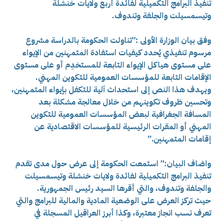
تنفيذ البرامج التكميلية لفائدة أربع ولايات خنشلة
وتيسمسيلت والجلفة وتندوف.
وفق بيان الوزارة الأولى :”تناولت الحكومة بالدراسة مشروع
مرسوم تنفيذي يُحدد كيفيات استفادة المتمهنين من الإيواء
على مستوى هياكل الإيواء التابعة للمستخدِم أو على مستوى
الإقامات التابعة للمؤسسات العمومية للتكوين المهني.
ويهدف هذا النص إلى استحداث آلية للتكفل بإيواء المتمهنين،
وتحسين ظروف تكوينهم من خلال معالجة مشكلة بعد
المسافة الجغرافية لبعض المؤسسات العمومية للتكوين
المهني أو المقرات الرئيسية للمؤسسات الاقتصادية عن
إقامات المتمهنين.”
واضاف البيان:” استمعت الحكومة إلى عرض حول مدى تقدم
تنفيذ البرامج التكميلية لفائدة ولايات خنشلة وتيسمسيلت
والجلفة وتندوف، والتي أقرها السيد رئيس الجمهورية.
حيث تركز العرض على الوضعية المادية والمالية للبرامج والتي
تعرف نسب انجاز معتبرة، وكذا أبرز العراقيل المسجلة في