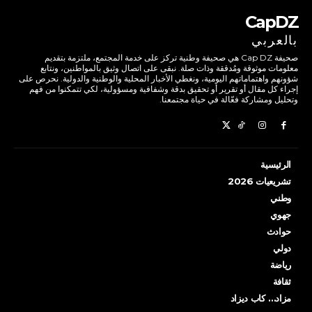
CapDZ
بالعربي
صحيفة Cap DZ هي صحيفة وطنية تركز على خدمة المجتمع، ملتزمة بتقديم
معلومات موثوقة ومُدققة وذات صلة. نبقى على اتصال وثيق بالمواطنين، ونتابع
شؤونهم واهتماماتهم اليومية، ونغطي الأخبار المحلية والوطنية والدولية. نحرص على
إجراء كل مقال أو تقرير أو تحقيق بدقة وشفافية ومسؤولية، لكي تتمكنوا من فهم
وتحليل ومشاركة فعّالة في حياة مجتمعنا.
الرئيسية
تشريعيات 2026
وطني
جهوي
حوادث
دولي
رياضة
ثقافة
مزاد… كاب ديزاد