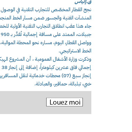
ق.إلياس
نجح القطار المخصّص للتجارب التقنية في الوصول 
المنشآت الفنية والجسور ضمن مسار الخط المنجمي
جاء هذا عقب انطلاق التجارب التقنية الأولية للخ
جبيلات، الممتد على مسافة إجمالية تُقدَّر بـ 950 كيلومتراً.
وواصل القطار، اليوم، مساره نحو المحطة الموالية،
الخط الاستراتيجي.
إج
إنجاز سبع (07) محطات خدماتية لنقل ا
خبي، تبلبالة، حماقير، والعبادلة.