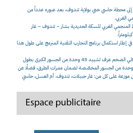
إلى محطة حاسي خبي بولاية تندوف، بعد عبوره عدداً من
 الغربي.
ط المنجمي الغربي للسكة الحديدية بشار – تندوف – غار
 في إطار استكمال برنامج التجارب التقنية المبرمج على طول هذا
وذكرت وزارة الأشغال العمومية ، أن المشروع الهيكلي الضخم عرف تشييد 45 وحدة من الجسور الكبرى بطول
مالي فاق عشرين كيلومتراً، إضافة إلى إنجاز 38 وحدة من الجسور المخصّصة لضمان ممرات الطرق، فضلًا عن
لمسافرين موزعة على كل من: غار جبيلات، تندوف، أم العسل، حاسي