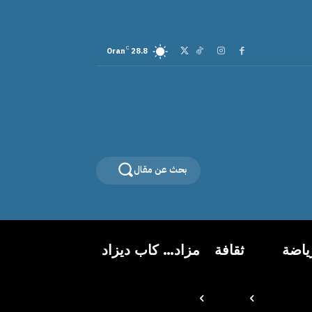
C
Oran
28.8
بحث عن مقال
ياضة
ثقافة
مزاد… كاب ديزاد