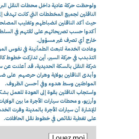
ولوحظت حركة عادية داخل محطات النقل البري
الناقلين لجميع المخططات التي كانت تهدف إلى 
حيث أكد الناقلين انضباطهم وتغليب المصلحة ا
أكدوا حسب تصريحاتهم على ثقتهم في السلطات
خارج أي تصرف غير مسؤول.
وعادت الخدمة لتبعث الطمأنينة في نفوس المو
التذبدب في حركة السير، أين تداركت خطوط كال
شركة النقل بالسكة الحديدية، قد أعلنت عن سي
وأبدى الناقلين بولاية وهران حرصهم على ض
المواطنين وسط هدوء وفي أحسن الظروف.
واستجاب الناقلين بقوة إلى العودة للعمل ب
وأرزيو، و م
حطات سيارات الأجرة ما بين الولايات
للإشارة أن سيارات الأجرة بالمدينة وفرت الخ
على تغطية نقائص في خطوط نقل الحافلات.