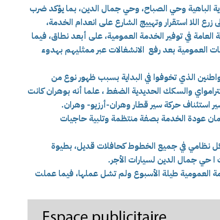
ة الباهية وحي الصباح، وحي جمال الدين، بما يؤكد ضرب
زرع اللا استقرار وتهييج الشارع على انعدام الخدمة،
لعامة في توفير الخدمة العمومية، على أبعد نطاق، فيما
 العمومية بعد رفع الانشغالات عبر ممثليهم بهدوء
اطنين الذي تخوفوا في البداية بسبب ظهور نوع من
ترامواي والسكك الحديدية الضغط ، علما أنه بوهران كانت
ر استئناف حركة سير قطار وهران-أرزيو- وهران.
مان عودة الخدمة بصفة منتظمة وتلبية حاجيات
شكل نظامي في جميع الخطوط كحافلات قديل، بطيوة
 ا
حي جمال الدين لسيارات الأجر.
دمة العمومية طيلة الأسبوع ولم تشل عملها، فيما عملت