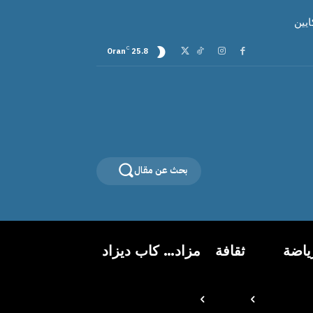
C
Oran
25.8
بحث عن مقال
ياضة
ثقافة
مزاد… كاب ديزاد