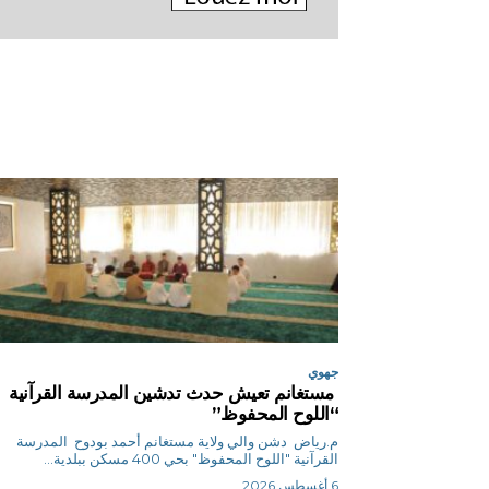
جهوي
مستغانم تعيش حدث تدشين المدرسة القرآنية
“اللوح المحفوظ”
م.رياض دشن والي ولاية مستغانم أحمد بودوح المدرسة
القرآنية "اللوح المحفوظ" بحي 400 مسكن ببلدية...
6 أغسطس 2026