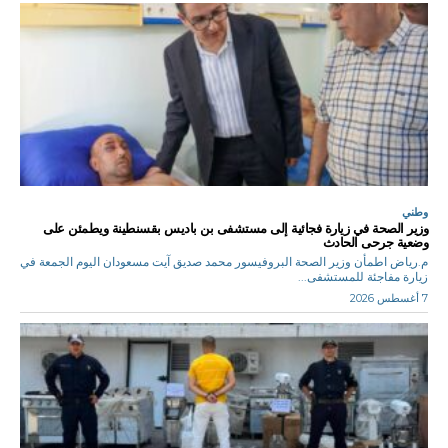
وطني
وزير الصحة في زيارة فجائية إلى مستشفى بن باديس بقسنطينة ويطمئن على
وضعية جرحى الحادث
م.رياض اطمأن وزير الصحة البروفيسور محمد صديق آيت مسعودان اليوم الجمعة في
زيارة مفاجئة للمستشفى...
7 أغسطس 2026