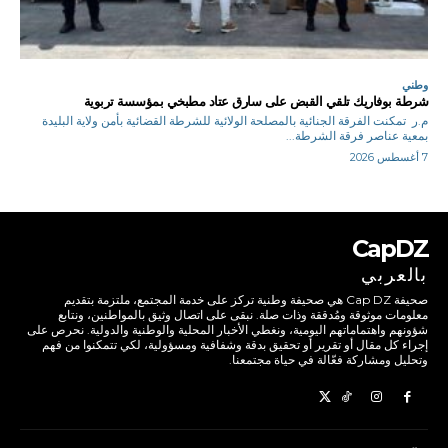
وطني
شرطة بوفاريك تلقي القبض على سارق عتاد مطبخي بمؤسسة تربوية
م.ر تمكنت الفرقة الجنائية بالمصلحة الولائية للشرطة القضائية بأمن ولاية البليدة
بمعية عناصر فرقة الشرطة...
7 أغسطس 2026
CapDZ
بالعربي
صحيفة Cap DZ هي صحيفة وطنية تركز على خدمة المجتمع، ملتزمة بتقديم
معلومات موثوقة ومُدققة وذات صلة. نبقى على اتصال وثيق بالمواطنين، ونتابع
شؤونهم واهتماماتهم اليومية، ونغطي الأخبار المحلية والوطنية والدولية. نحرص على
إجراء كل مقال أو تقرير أو تحقيق بدقة وشفافية ومسؤولية، لكي تتمكنوا من فهم
وتحليل ومشاركة فعّالة في حياة مجتمعنا.