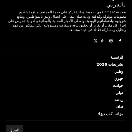
بالعربي
صحيفة Cap DZ هي صحيفة وطنية تركز على خدمة المجتمع، ملتزمة بتقديم
معلومات موثوقة ومُدققة وذات صلة. نبقى على اتصال وثيق بالمواطنين، ونتابع
شؤونهم واهتماماتهم اليومية، ونغطي الأخبار المحلية والوطنية والدولية. نحرص على
إجراء كل مقال أو تقرير أو تحقيق بدقة وشفافية ومسؤولية، لكي تتمكنوا من فهم
وتحليل ومشاركة فعّالة في حياة مجتمعنا.
الرئيسية
تشريعيات 2026
وطني
جهوي
حوادث
دولي
رياضة
ثقافة
مزاد… كاب ديزاد
اتصال