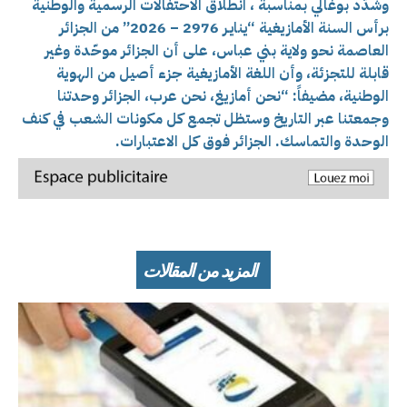
وشدّد بوغالي بمناسبة ، انطلاق الاحتفالات الرسمية والوطنية
برأس السنة الأمازيغية “ينايـر 2976 – 2026” من الجزائر
العاصمة نحو ولاية بني عباس، على أن الجزائر موحّدة وغير
قابلة للتجزئة، وأن اللغة الأمازيغية جزء أصيل من الهوية
الوطنية، مضيفاً: “نحن أمازيغ، نحن عرب، الجزائر وحدتنا
وجمعتنا عبر التاريخ وستظل تجمع كل مكونات الشعب في كنف
الوحدة والتماسك. الجزائر فوق كل الاعتبارات.
المزيد من المقالات