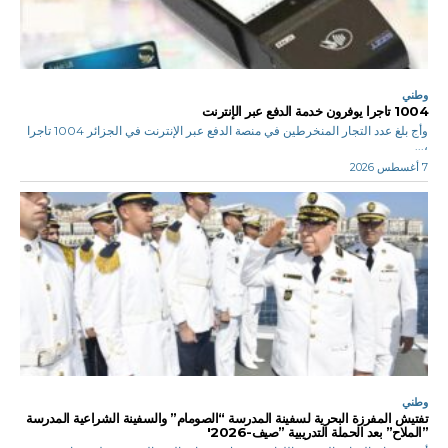
وطني
1004 تاجرا يوفرون خدمة الدفع عبر الإنترنت
وأج بلغ عدد التجار المنخرطين في منصة الدفع عبر الإنترنت في الجزائر 1004 تاجرا
،...
7 أغسطس 2026
وطني
تفتيش المفرزة البحرية لسفينة المدرسة “الصومام” والسفينة الشراعية المدرسة
”الملاح” بعد الحملة التدريبية ”صيف-2026′