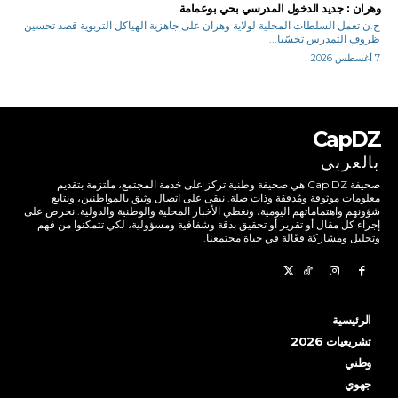
وهران : جديد الدخول المدرسي بحي بوعمامة
ح.ن تعمل السلطات المحلية لولاية وهران على جاهزية الهياكل التربوية قصد تحسين
ظروف التمدرس تحسّبا...
7 أغسطس 2026
CapDZ
بالعربي
صحيفة Cap DZ هي صحيفة وطنية تركز على خدمة المجتمع، ملتزمة بتقديم
معلومات موثوقة ومُدققة وذات صلة. نبقى على اتصال وثيق بالمواطنين، ونتابع
شؤونهم واهتماماتهم اليومية، ونغطي الأخبار المحلية والوطنية والدولية. نحرص على
إجراء كل مقال أو تقرير أو تحقيق بدقة وشفافية ومسؤولية، لكي تتمكنوا من فهم
وتحليل ومشاركة فعّالة في حياة مجتمعنا.
الرئيسية
تشريعيات 2026
وطني
جهوي