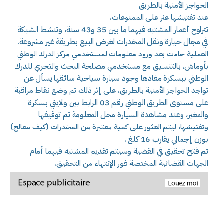
الحواجز الأمنية بالطريق
عند تفتيشها عثر على الممنوعات.
تتراوح أعمار المشتبه فيهما ما بين 35 و43 سنة، وتنشط الشبكة
في مجال حيازة ونقل المخدرات لغرض البيع بطريقة غير مشروعة.
العملية جاءت بعد ورود معلومات لمستخدمي مركز الدرك الوطني
بأوماش، بالتنسيق مع مستخدمي مصلحة البحث والتحري للدرك
الوطني ببسكرة مفادها وجود سيارة سياحية سائقها يسأل عن
تواجد الحواجز الأمنية بالطريق، على إثر ذلك تم وضع نقاط مراقبة
على مستوى الطريق الوطني رقم 03 الرابط بين ولايتي بسكرة
والمغير، وعند مشاهدة السيارة محل المعلومة تم توقيفها
وتفتيشها، ليتم العثور على كمية معتبرة من المخدرات (كيف معالج)
بوزن إجمالي يقارب 16 كلغ .
تم فتح تحقيق في القضية وسيتم تقديم المشتبه فيهما أمام
الجهات القضائية المختصة فور الإنتهاء من التحقيق.