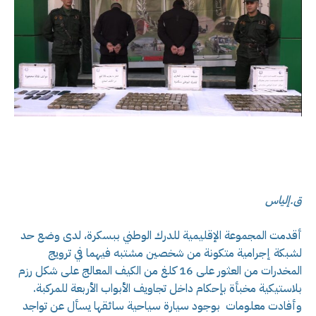
ق.إلياس
أقدمت المجموعة الإقليمية للدرك الوطني ببسكرة، لدى وضع حد
لشبكة إجرامية متكونة من شخصين مشتبه فيهما في ترويج
المخدرات من العثور على 16 كلغ من الكيف المعالج على شكل رزم
بلاستيكية مخبأة بإحكام داخل تجاويف الأبواب الأربعة للمركبة.
وأفادت معلومات بوجود سيارة سياحية سائقها يسأل عن تواجد