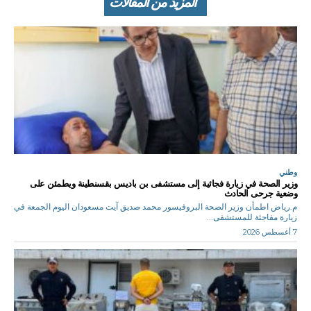
المزيد من المقالات
وطني
وزير الصحة في زيارة فجائية إلى مستشفى بن باديس بقسنطينة ويطمئن على
وضعية جرحى الحادث
م.رياض اطمأن وزير الصحة البروفيسور محمد صديق آيت مسعودان اليوم الجمعة في
زيارة مفاجئة للمستشفى...
7 أغسطس 2026