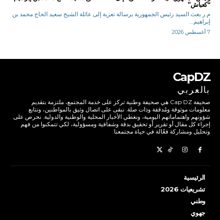
“كعباش”
م.ر بعث السيد رئيس الجمهورية برسالة تعزية إلى عائلة الشيخ سعيد الحاج محمد بن
إبراهيم...
7 أغسطس 2026
CapDZ
بالعربي
صحيفة Cap DZ هي صحيفة وطنية تركز على خدمة المجتمع، ملتزمة بتقديم
معلومات موثوقة ومُدققة وذات صلة. نبقى على اتصال وثيق بالمواطنين، ونتابع
شؤونهم واهتماماتهم اليومية، ونغطي الأخبار المحلية والوطنية والدولية. نحرص على
إجراء كل مقال أو تقرير أو تحقيق بدقة وشفافية ومسؤولية، لكي تتمكنوا من فهم
وتحليل ومشاركة فعّالة في حياة مجتمعنا.
الرئيسية
تشريعيات 2026
وطني
جهوي