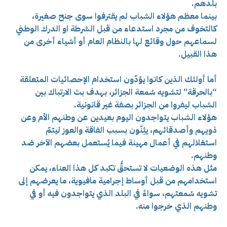
بلدهم.
بينما معظم هؤلاء الشباب لم يقترفوا سوى جنح صغيرة،
كالتخوف من مجرد استدعاء من قبل الشرطة او الدرك الوطني
لسماعهم حول وقائع لها بالنظام العام أو أشياء أخرى من
هذا القبيل.
أما أولئك الذين كانوا يوُدّون استخدام الإحصائيات المتعلقة
“بالحرقة” لتشويه سُمعة الجزائر، بهدف بث الارتباك بين
الشباب ليفروا من الجزائر بصفة غير قانونية.
هؤلاء الشباب يتواجدون اليوم بعيدين عن وطنهم الأم وعن
ذويهم وأصدقائهم، يئِنّون بسبب الفاقة والعوز ليتمّ
استغلالهم في أعمال مهينة فيما يُستعمل بعضهم الآخر ضد
وطنهم.
مثل هذه الوضعيات لا تستحقُّ تكبد كل هذا العناء، يمكن
استخدامهم من قبل أوساط إجرامية مافيوية، ما يعرضهم إلى
تشويه سُمعتهم، سواءً في البلد الذي يتواجدون فيه أو في
وطنهم الذي خرجوا منه.