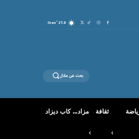
C
Oran
27.8
بحث عن مقال
ياضة
ثقافة
مزاد… كاب ديزاد