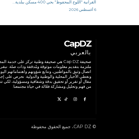
القرآنية "اللوح المحفوظ" بحي 400 مسكن ببلدية...
6 أغسطس 2026
CapDZ
بالعربي
صحيفة Cap DZ هي صحيفة وطنية تركز على خدمة الم
ملتزمة بتقديم معلومات موثوقة ومُدققة وذات صلة. نبقى
اتصال وثيق بالمواطنين، ونتابع شؤونهم واهتماماتهم اليوم
ونغطي الأخبار المحلية والوطنية والدولية. نحرص على إج
مقال أو تقرير أو تحقيق بدقة وشفافية ومسؤولية، لكي تت
من فهم وتحليل ومشاركة فعّالة في حياة مجتمعنا.
© CAP DZ، جميع الحقوق محفوظة