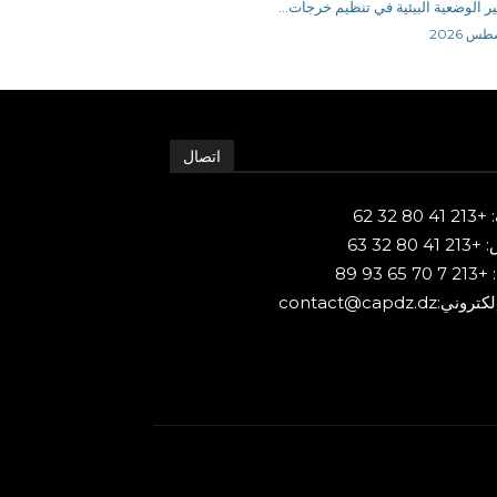
ر الوضعية البيئية في تنظيم خرجات...
اتصال
80 32 62
 80 32 63
65 93 89
ني:contact@capdz.dz