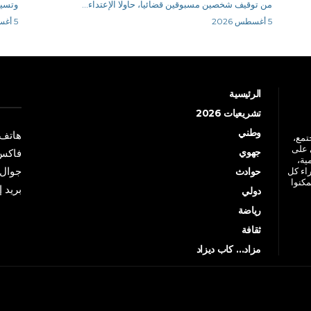
من توقيف شخصين مسبوقين قضائيا، حاولا الإعتداء...
وتسيي
5 أغسطس 2026
5 أغسطس 2026
الرئيسية
تشريعيات 2026
وطني
هاتف: +213 41 
جتمع،
 على
جهوي
فاكس: +213 41
ية،
جوال: +213 7 70 
راء كل
حوادث
مكنوا
بريد إلكترو
دولي
رياضة
ثقافة
مزاد… كاب ديزاد