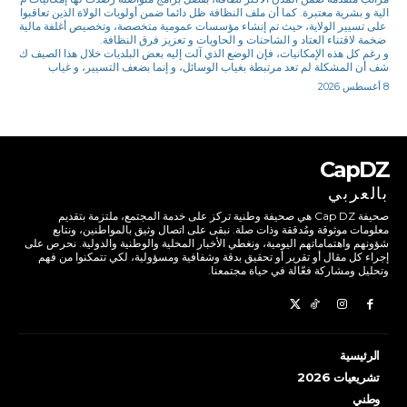
الية و بشرية معتبرة. كما أن ملف النظافة ظل دائما ضمن أولويات الولاة الذين تعاقبوا
على تسيير الولاية، حيث تم إنشاء مؤسسات عمومية متخصصة، وتخصيص أغلفة مالية
ضخمة لاقتناء العتاد و الشاحنات و الحاويات و تعزيز فرق النظافة.
و رغم كل هذه الإمكانيات، فإن الوضع الذي آلت إليه بعض البلديات خلال هذا الصيف ك
شف أن المشكلة لم تعد مرتبطة بغياب الوسائل، و إنما بضعف التسيير، و غياب
8 أغسطس 2026
CapDZ
بالعربي
صحيفة Cap DZ هي صحيفة وطنية تركز على خدمة المجتمع، ملتزمة بتقديم
معلومات موثوقة ومُدققة وذات صلة. نبقى على اتصال وثيق بالمواطنين، ونتابع
شؤونهم واهتماماتهم اليومية، ونغطي الأخبار المحلية والوطنية والدولية. نحرص على
إجراء كل مقال أو تقرير أو تحقيق بدقة وشفافية ومسؤولية، لكي تتمكنوا من فهم
وتحليل ومشاركة فعّالة في حياة مجتمعنا.
الرئيسية
تشريعيات 2026
وطني