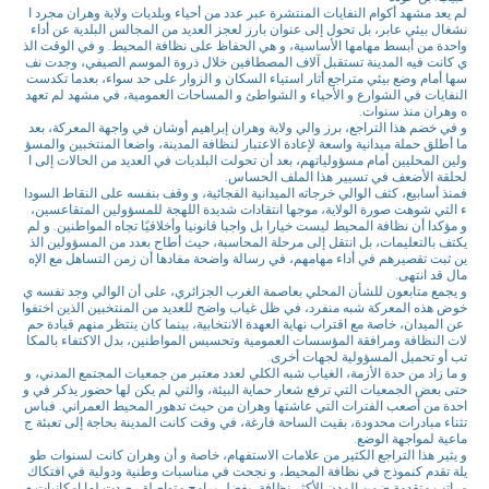
لم يعد مشهد أكوام النفايات المنتشرة عبر عدد من أحياء وبلديات ولاية وهران مجرد ا
نشغال بيئي عابر، بل تحول إلى عنوان بارز لعجز العديد من المجالس البلدية عن أداء
واحدة من أبسط مهامها الأساسية، و هي الحفاظ على نظافة المحيط. و في الوقت الذ
ي كانت فيه المدينة تستقبل آلاف المصطافين خلال ذروة الموسم الصيفي، وجدت نف
سها أمام وضع بيئي متراجع أثار استياء السكان و الزوار على حد سواء، بعدما تكدست
النفايات في الشوارع و الأحياء و الشواطئ و المساحات العمومية، في مشهد لم تعهد
ه وهران منذ سنوات.
و في خضم هذا التراجع، برز والي ولاية وهران إبراهيم أوشان في واجهة المعركة، بعد
ما أطلق حملة ميدانية واسعة لإعادة الاعتبار لنظافة المدينة، واضعا المنتخبين والمسؤ
ولين المحليين أمام مسؤولياتهم، بعد أن تحولت البلديات في العديد من الحالات إلى ا
لحلقة الأضعف في تسيير هذا الملف الحساس.
فمنذ أسابيع، كثف الوالي خرجاته الميدانية الفجائية، و وقف بنفسه على النقاط السودا
ء التي شوهت صورة الولاية، موجها انتقادات شديدة اللهجة للمسؤولين المتقاعسين،
و مؤكدا أن نظافة المحيط ليست خيارا بل واجبا قانونيا وأخلاقيًا تجاه المواطنين. و لم
يكتف بالتعليمات، بل انتقل إلى مرحلة المحاسبة، حيث أطاح بعدد من المسؤولين الذ
ين ثبت تقصيرهم في أداء مهامهم، في رسالة واضحة مفادها أن زمن التساهل مع الإه
مال قد انتهى.
و يجمع متابعون للشأن المحلي بعاصمة الغرب الجزائري، على أن الوالي وجد نفسه ي
خوض هذه المعركة شبه منفرد، في ظل غياب واضح للعديد من المنتخبين الذين اختفوا
عن الميدان، خاصة مع اقتراب نهاية العهدة الانتخابية، بينما كان ينتظر منهم قيادة حم
لات النظافة ومرافقة المؤسسات العمومية وتحسيس المواطنين، بدل الاكتفاء بالمكا
تب أو تحميل المسؤولية لجهات أخرى.
و ما زاد من حدة الأزمة، الغياب شبه الكلي لعدد معتبر من جمعيات المجتمع المدني، و
حتى بعض الجمعيات التي ترفع شعار حماية البيئة، والتي لم يكن لها حضور يذكر في و
احدة من أصعب الفترات التي عاشتها وهران من حيث تدهور المحيط العمراني. فباس
تثناء مبادرات محدودة، بقيت الساحة فارغة، في وقت كانت المدينة بحاجة إلى تعبئة ج
ماعية لمواجهة الوضع.
و يثير هذا التراجع الكثير من علامات الاستفهام، خاصة و أن وهران كانت لسنوات طو
يلة تقدم كنموذج في نظافة المحيط، و نجحت في مناسبات وطنية ودولية في افتكاك
مراتب متقدمة ضمن المدن الأكثر نظافة، بفضل برامج متواصلة رصدت لها إمكانيات م