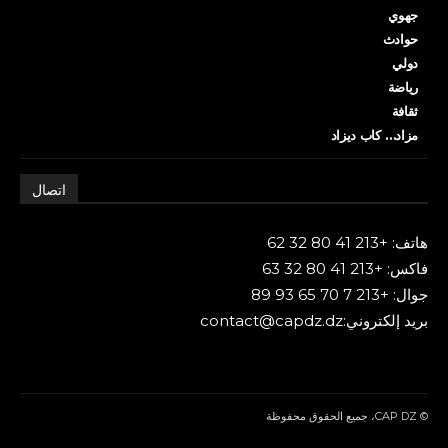
جهوي
حوادث
دولي
رياضة
ثقافة
مزاد… كاب ديزاد
اتصال
هاتف: +213 41 80 32 62
فاكس: +213 41 80 32 63
جوال: +213 7 70 65 93 89
بريد إلكتروني:contact@capdz.dz
© CAP DZ، جميع الحقوق محفوظة