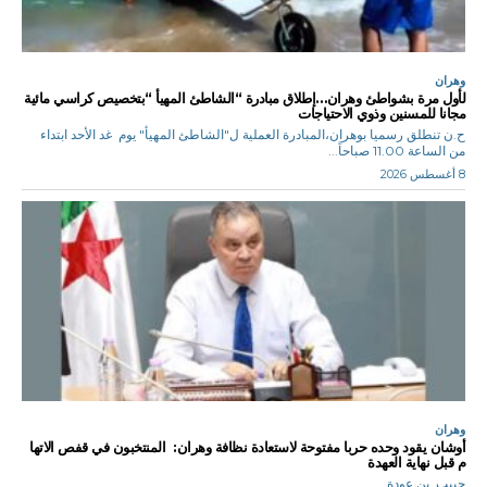
وهران
لأول مرة بشواطئ وهران…إطلاق مبادرة “الشاطئ المهيأ “بتخصيص كراسي مائية
مجانا للمسنين وذوي الاحتياجات
ح.ن تنطلق رسميا بوهران،المبادرة العملية ل"الشاطئ المهيأ" يوم غد الأحد ابتداء
من الساعة 11.00 صباحاً...
8 أغسطس 2026
وهران
أوشان يقود وحده حربا مفتوحة لاستعادة نظافة وهران: المنتخبون في قفص الاتها
م قبل نهاية العهدة
حبيب. بن عودة