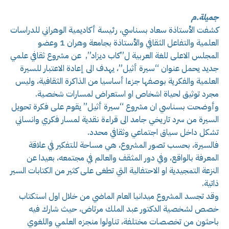
جميلة.م
كشفت الأستاذة سعاد بسناسي، رئيسة أكاديمية الوهراني للدراسات
العلمية والتفاعل الثقافي والأستاذة بجامعة وهران 1 وعضو
المجلس الاعلى للغة العربية ل”كاب ديزاد”, عن مشروع ثقافي علمي
جديد يحمل عنوان “سيرة أثيل”، يهدف الى إعادة الاعتبار للسيرة
العلمية والفكرية بوصفها جزءا أساسيا من الذاكرة الثقافية، وليس
مجرد توثيق لحياة اشخاص او استعراض لمسارات شخصية.
وأوضحت بسناسي ان مشروع “سيرة أثيل” يقوم على فكرة تحويل
السيرة من سرد تاريخي جامد الى قراءة نقدية لمسار فكري وانساني
تشكل داخل سياق اجتماعي وثقافي محدد.
فالسيرة، بحسب تصور المشروع، هي مساحة للتفكير في علاقة
المعرفة بالواقع، وفي دور المثقف والعالم في مجتمعه، بعيدا عن
النزعة التمجيدية او الاحتفالية التي تطغى على كثير من الكتابات السير
ذاتية.
وقد تجسد المشروع ميدانيا العام الماضي من خلال اول استكتاب
خصص لشخصية الدكتور عبد الملك مرتاض، حيث شارك فيه
باحثون من تخصصات مختلفة، تناولوا منجزه العلمي واللغوي