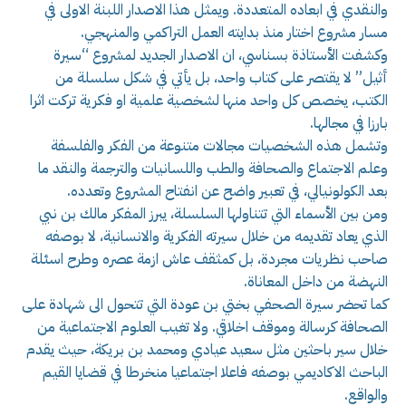
والنقدي في ابعاده المتعددة. ويمثل هذا الاصدار اللبنة الاولى في
مسار مشروع اختار منذ بدايته العمل التراكمي والمنهجي.
وكشفت الأستاذة بسناسي، ان الاصدار الجديد لمشروع “سيرة
أثيل” لا يقتصر على كتاب واحد، بل يأتي في شكل سلسلة من
الكتب، يخصص كل واحد منها لشخصية علمية او فكرية تركت اثرا
بارزا في مجالها.
وتشمل هذه الشخصيات مجالات متنوعة من الفكر والفلسفة
وعلم الاجتماع والصحافة والطب واللسانيات والترجمة والنقد ما
بعد الكولونيالي، في تعبير واضح عن انفتاح المشروع وتعدده.
ومن بين الأسماء التي تتناولها السلسلة، يبرز المفكر مالك بن نبي
الذي يعاد تقديمه من خلال سيرته الفكرية والانسانية، لا بوصفه
صاحب نظريات مجردة، بل كمثقف عاش ازمة عصره وطرح اسئلة
النهضة من داخل المعاناة.
كما تحضر سيرة الصحفي بختي بن عودة التي تتحول الى شهادة على
الصحافة كرسالة وموقف اخلاقي. ولا تغيب العلوم الاجتماعية من
خلال سير باحثين مثل سعيد عيادي ومحمد بن بريكة، حيث يقدم
الباحث الاكاديمي بوصفه فاعلا اجتماعيا منخرطا في قضايا القيم
والواقع.