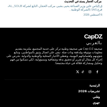
مركب الحجار يستدعي التحديث
ق.إلياس عاين وزير الصناعة يحيى بشير، مركب الحجار، التابع لشركة AL_SOLB،
فرع SNS (الشركة الوطنية...
6 أغسطس 2026
CapDZ
بالعربي
صحيفة Cap DZ هي صحيفة وطنية تركز على خدمة المجتمع، ملتزمة بتقديم
معلومات موثوقة ومُدققة وذات صلة. نبقى على اتصال وثيق بالمواطنين، ونتابع
شؤونهم واهتماماتهم اليومية، ونغطي الأخبار المحلية والوطنية والدولية. نحرص على
إجراء كل مقال أو تقرير أو تحقيق بدقة وشفافية ومسؤولية، لكي تتمكنوا من فهم
وتحليل ومشاركة فعّالة في حياة مجتمعنا.
الرئيسية
تشريعيات 2026
وطني
جهوي