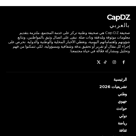
CapDZ
بالعربي
صحيفة Cap DZ هي صحيفة وطنية تركز على خدمة المجتمع، ملتزمة بتقديم
معلومات موثوقة ومُدققة وذات صلة. نبقى على اتصال وثيق بالمواطنين، ونتابع
شؤونهم واهتماماتهم اليومية، ونغطي الأخبار المحلية والوطنية والدولية. نحرص على
إجراء كل مقال أو تقرير أو تحقيق بدقة وشفافية ومسؤولية، لكي تتمكنوا من فهم
وتحليل ومشاركة فعّالة في حياة مجتمعنا.
الرئيسية
تشريعيات 2026
وطني
جهوي
حوادث
دولي
رياضة
ثقافة