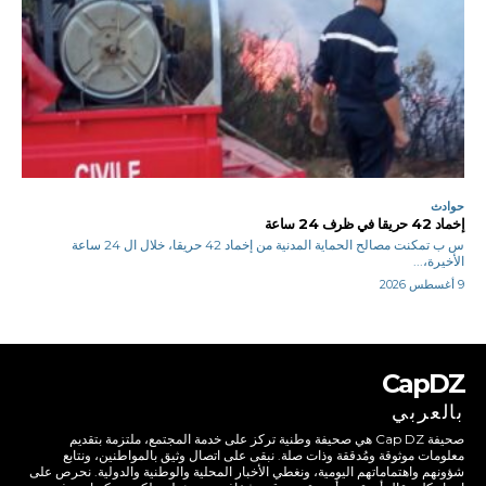
حوادث
إخماد 42 حريقا في ظرف 24 ساعة
س ب تمكنت مصالح الحماية المدنية من إخماد 42 حريقا، خلال ال 24 ساعة
الأخيرة،...
9 أغسطس 2026
CapDZ
بالعربي
صحيفة Cap DZ هي صحيفة وطنية تركز على خدمة المجتمع، ملتزمة بتقديم
معلومات موثوقة ومُدققة وذات صلة. نبقى على اتصال وثيق بالمواطنين، ونتابع
شؤونهم واهتماماتهم اليومية، ونغطي الأخبار المحلية والوطنية والدولية. نحرص على