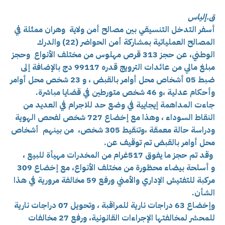
ق.إلياس
أسفر التدخل التنسيقي بين مصالح أمن ولاية وهران ممثلة في
المصالح العملياتية بمشاركة أمن الحواضر (22) والدرك
الوطني، عن حجز 313 قرص مهلوس من مختلف الأنواع وحجز
مبلغ مالي من عائدات الترويج قدره 99117 دج بالإضافة إلى
ضبط 05 أشخاص محل أوامر بالقبض ، و 23 شخص محل أوامر
وأحكام عدلية ،و 46 شخص متورطين في قضايا مباشرة.
جاءت المداهمة إيجايية في وضع حد للاجرام في العديد من
النقاط السوداء ، وهذا مع إخضاع 727 شخص لفحص الهوية
ودراسة حالة معمقة ،وتنقيط 305 شخص، من بينهم أشخاص
محل أوامر بالقبض تم توقيف عن.
وقد تم حجز ما يفوق 517غرام من المخدرات مهيأة للبيع ،
و أسلحة بيضاء محظورة من مختلف الأنواع، مع إخضاع 309
مركبة للتفتيش الإداري والأمني ورفع 59 مخالفة مرورية في هذا
الشأن.
وإخضاع 63 دراجات نارية للمراقبة ، وتحويل 07 دراجات نارية
للمحشر لمخالفتها الإجراءات القانونية، ورفع 27 مخالفات