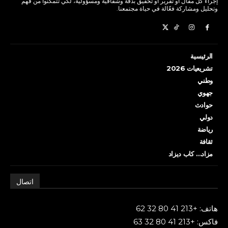
إجراء كل مقال أو تقرير أو تحقيق بدقة وشفافية ومسؤولية، لكي تتمكنوا من فهم
وتحليل ومشاركة فعّالة في حياة مجتمعنا.
الرئيسية
تشريعيات 2026
وطني
جهوي
حوادث
دولي
رياضة
ثقافة
مزاد… كاب ديزاد
اتصال
هاتف: +213 41 80 32 62
فاكس: +213 41 80 32 63