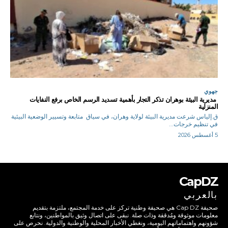
جهوي
مديرية البيئة بوهران تذكر التجار بأهمية تسديد الرسم الخاص برفع النفايات
المنزلية
ق.إلياس شرعت مديرية البيئة لولاية وهران، في سياق متابعة وتسيير الوضعية البيئية
في تنظيم خرجات...
5 أغسطس 2026
CapDZ
بالعربي
صحيفة Cap DZ هي صحيفة وطنية تركز على خدمة المجتمع، ملتزمة بتقديم
معلومات موثوقة ومُدققة وذات صلة. نبقى على اتصال وثيق بالمواطنين، ونتابع
شؤونهم واهتماماتهم اليومية، ونغطي الأخبار المحلية والوطنية والدولية. نحرص على