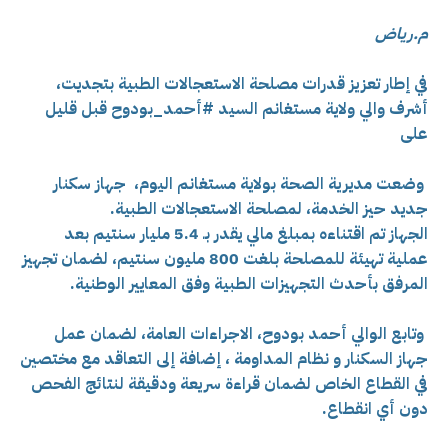
م.رياض
في إطار تعزيز قدرات مصلحة الاستعجالات الطبية بتجديت،
أشرف والي ولاية مستغانم السيد #أحمد_بودوح قبل قليل
على
وضعت مديرية الصحة بولاية مستغانم اليوم، جهاز سكنار
جديد حيز الخدمة، لمصلحة الاستعجالات الطبية.
الجهاز تم اقتناءه بمبلغ مالي يقدر بـ 5.4 مليار سنتيم بعد
عملية تهيئة للمصلحة بلغت 800 مليون سنتيم، لضمان تجهيز
المرفق بأحدث التجهيزات الطبية وفق المعايير الوطنية.
وتابع الوالي أحمد بودوح، الاجراءات العامة، لضمان عمل
جهاز السكنار و نظام المداومة ، إضافة إلى التعاقد مع مختصين
في القطاع الخاص لضمان قراءة سريعة ودقيقة لنتائج الفحص
دون أي انقطاع.