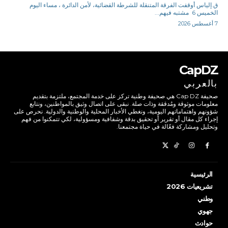
ق.إلياس أوقفت الفرقة المتنقلة للشرطة القضائية، لأمن الدائرة ، مساء اليوم
الخميس 6 مشتبه فيهم...
7 أغسطس 2026
CapDZ
بالعربي
صحيفة Cap DZ هي صحيفة وطنية تركز على خدمة المجتمع، ملتزمة بتقديم
معلومات موثوقة ومُدققة وذات صلة. نبقى على اتصال وثيق بالمواطنين، ونتابع
شؤونهم واهتماماتهم اليومية، ونغطي الأخبار المحلية والوطنية والدولية. نحرص على
إجراء كل مقال أو تقرير أو تحقيق بدقة وشفافية ومسؤولية، لكي تتمكنوا من فهم
وتحليل ومشاركة فعّالة في حياة مجتمعنا.
الرئيسية
تشريعيات 2026
وطني
جهوي
حوادث