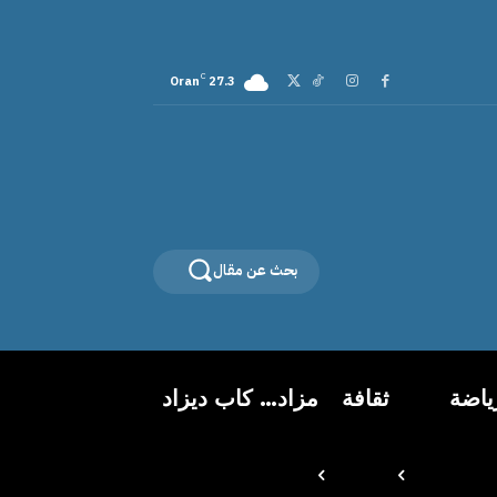
C
Oran
27.3
بحث عن مقال
ياضة
ثقافة
مزاد… كاب ديزاد