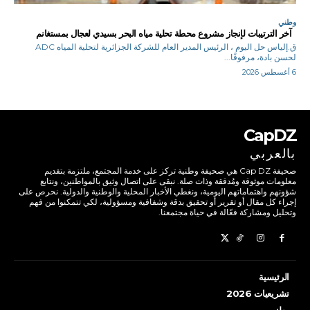
وطني
آخر الترتيبات لإنجاز مشروع محطة تحلية مياه البحر بسيدي لعجال بمستغانم
ق.إلياس حل اليوم ، الرئيس المدير العام للشركة الجزائرية لتحلية المياه ADC
لحسن بادة، مرفوقًا...
6 أغسطس 2026
CapDZ
بالعربي
صحيفة Cap DZ هي صحيفة وطنية تركز على خدمة المجتمع، ملتزمة بتقديم
معلومات موثوقة ومُدققة وذات صلة. نبقى على اتصال وثيق بالمواطنين، ونتابع
شؤونهم واهتماماتهم اليومية، ونغطي الأخبار المحلية والوطنية والدولية. نحرص على
إجراء كل مقال أو تقرير أو تحقيق بدقة وشفافية ومسؤولية، لكي تتمكنوا من فهم
وتحليل ومشاركة فعّالة في حياة مجتمعنا.
الرئيسية
تشريعيات 2026
وطني