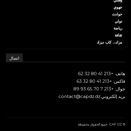
جهوي
حوادث
دولي
رياضة
ثقافة
مزاد… كاب ديزاد
اتصال
هاتف: +213 41 80 32 62
فاكس: +213 41 80 32 63
جوال: +213 7 70 65 93 89
بريد إلكتروني:contact@capdz.dz
© CAP DZ، جميع الحقوق محفوظة