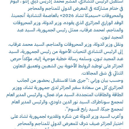
استقبل الرئيس التشادي، المشير محمد إدريس ديبي إتنو ، اليوم
في ختام مشاركته في المعرض الدولي للمناجم والمحاجر
والمحروقات «سيميكا تشاد 2026» بالعاصمة التشادية أنجمينا،
الوفد الوزاري الجزائري الذي يقوده، وزير الدولة، وزير المحروقات
والمناجم، امحمد عرقاب، ممثل رئيس الجمهورية، السيد عبد
المجيد تبون.
ونقل وزير الدولة، وزير المحروقات والمناجم، السيد محمد عرقاب،
إلى الرئيس التشادي التحيات الأخوية من رئيس الجمهورية، السيد
عبد المجيد تبون، وسلمه رسالة خطية موجهة إليه، مؤكداً حرص
الجزائر على توطيد الروابط الأخوية بين الشعبين وتعميق التعاون
الثنائي في شتى المجالات.
وحسب بيان وزاىي :”جرى هذا الاستقبال بحضور من الجانب
الجزائري كل من سعادة سفير الجزائر لدى جمهورية تشاد، ووزير
الطاقة والطاقات المتجددة، السيد مراد عجال، والرئيس المدير العام
لمجمع سوناطراك، السيد نور الدين داودي، والرئيس المدير العام
لمجمع جيكا، السيد رابح قسوم”.
وأعرب السيد وزير الدولة عن شكره وتقديره لجمهورية تشاد على
اختيار الجزائر ضيف شرف للمعرض الدولي للمناجم والمحاجر