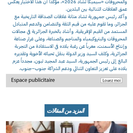
والمحروقات «سيميكا تشاد 2026»، مؤكداً أن هذا الاختيار يعكس
عمق العلاقات الثنائية بين البلدين.
وأكد رئيس جمهورية تشاد متانة علاقات الصداقة التاريخية مع
الجزائر، وما تقوم عليه من قيم الثقة والتضامن والدعم المتبادل
المستمد من القيم الإفريقية. وأشاد بالخبرة الجزائرية في مجالات
المحروقات والبتروكيمياء والمناجم والصناعة، وعلى غرار صناعة
وإنتاج الأسمنت، معرباً عن رغبة بلاده في الاستفادة من التجربة
الجزائرية، وكلف السيد وزير الدولة بنقل تحياته الأخوية وتقديره
البالغ إلى رئيس الجمهورية، السيد عبد المجيد تبون، مجدداً عزم
بلاده على تعزيز التعاون الثنائي ودعم الشراكة جنوب–جنوب.
المزيد من المقالات