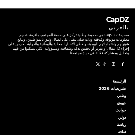
CapDZ
بالعربي
صحيفة Cap DZ هي صحيفة وطنية تركز على خدمة المجتمع، ملتزمة بتقديم
معلومات موثوقة ومُدققة وذات صلة. نبقى على اتصال وثيق بالمواطنين، ونتابع
شؤونهم واهتماماتهم اليومية، ونغطي الأخبار المحلية والوطنية والدولية. نحرص على
إجراء كل مقال أو تقرير أو تحقيق بدقة وشفافية ومسؤولية، لكي تتمكنوا من فهم
وتحليل ومشاركة فعّالة في حياة مجتمعنا.
الرئيسية
تشريعيات 2026
وطني
جهوي
حوادث
دولي
رياضة
ثقافة