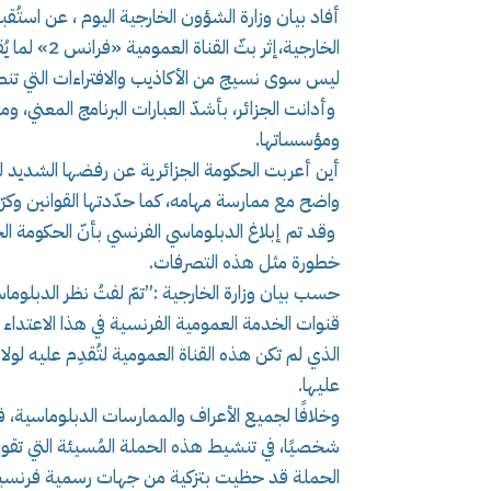
أفاد بيان وزارة الشؤون الخارجية اليوم ، عن استُقبا
الخارجية،إثر
ليس سوى نسيج من الأكاذيب والافتراءات التي تنطو
وأدانت الجزائر، بأشدّ العبارات البرنامج المعني، و
ومؤسساتها.
أين أعربت الحكومة الجزائرية عن رفضها الشديد لت
واضح مع ممارسة مهامه، كما حدّدتها القوانين وكرّس
وقد تم إبلاغ الدبلوماسي الفرنسي بأنّ الحكومة ال
خطورة مثل هذه التصرفات.
حسب بيان وزارة الخارجية :”تمّ لفتُ نظر الدبلوما
قنوات الخدمة العمومية الفرنسية في هذا الاعتداء 
الذي لم تكن هذه القناة العمومية لتُقدِم عليه لول
عليها.
وخلافًا لجميع الأعراف والممارسات الدبلوماسية، ف
شخصيًا، في تنشيط هذه الحملة المُسيئة التي تقوده
الحملة قد حظيت بتزكية من جهات رسمية فرنسي