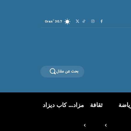
C
Oran
30.7
بحث عن مقال
ياضة
ثقافة
مزاد… كاب ديزاد