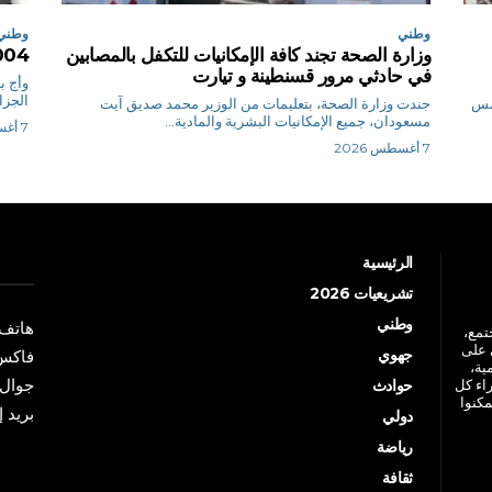
وطني
وطني
وزارة الصحة تجند كافة الإمكانيات للتكفل بالمصابين
1004 تاجرا يوفرون خدمة الد
في حادثي مرور قسنطينة و تيارت
و
الجزائر 1004 تا
أمس
جندت وزارة الصحة، بتعليمات من الوزير محمد صديق آيت
مسعودان، جميع الإمكانيات البشرية والمادية...
7 أغسطس 2026
7 أغسطس 2026
الرئيسية
تشريعيات 2026
وطني
هاتف: +213 41 
جتمع،
 على
جهوي
فاكس: +213 41
ية،
جوال: +213 7 70 
راء كل
حوادث
مكنوا
بريد إلكترو
دولي
رياضة
ثقافة