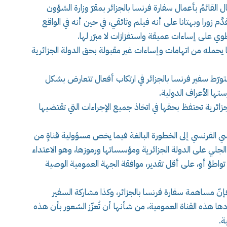
ل القائمُ بأعمال سفارة فرنسا بالجزائر بمقرّ وزارة الشؤون
 بثّ القناة العمومية «فرانس 2» لما يُقدَّم زورا وبهتانا على أنه فيلم وثائقي، في حين أنه في الواقع
ي على إساءات عميقة واستفزازات لا مبرّر لها.
ما يحمله من اتهامات وإساءات غير مقبولة بحق الدولة الجزائرية
ورّط سفير فرنسا بالجزائر في ارتكاب أفعال تتعارض بشكل
تها الأعراف الدولية.
جزائرية تحتفظ بحقها في اتخاذ جميع الإجراءات التي تقتضيها
سي الفرنسي إلى الخطورة البالغة فيما يخص مسؤولية قناةٍ من
الجلي على الدولة الجزائرية ومؤسساتها ورموزها، وهو الاعتداء
ا تواطؤ أو، على أقل تقدير، موافقة الجهة العمومية الوصية
إنّ مساهمة سفارة فرنسا بالجزائر، وكذا مشاركة السفير
ا هذه القناة العمومية، من شأنها أن تُعزّز الشعور بأن هذه
ة.