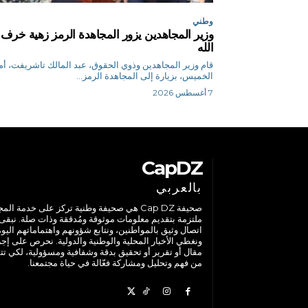
وطني
وزير المجاهدين يزور المجاهدة الرمز زهية خرف
الله
قام وزير المجاهدين وذوي الحقوق، عبد المالك تاشريفت، 
الخميس، بزيارة إلى المجاهدة الرمز...
7 أغسطس 2026
CapDZ
بالعربي
صحيفة Cap DZ هي صحيفة وطنية تركز على خدمة الم
ملتزمة بتقديم معلومات موثوقة ومُدققة وذات صلة. نبقى
اتصال وثيق بالمواطنين، ونتابع شؤونهم واهتماماتهم اليوم
ونغطي الأخبار المحلية والوطنية والدولية. نحرص على إج
مقال أو تقرير أو تحقيق بدقة وشفافية ومسؤولية، لكي تت
من فهم وتحليل ومشاركة فعّالة في حياة مجتمعنا.