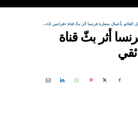
 القائم بأعمال سفارة فرنسا أثر بثّ قناة «فرانس 2»...
نسا أثر بثّ قناة