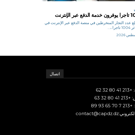
فع عبر الإنترنت
أج بلغ عدد التجار المنخرطين في منصة الدفع عبر الإنترنت في
جرا ،...
اتصال
80 32 62
 80 32 63
65 93 89
ني:contact@capdz.dz