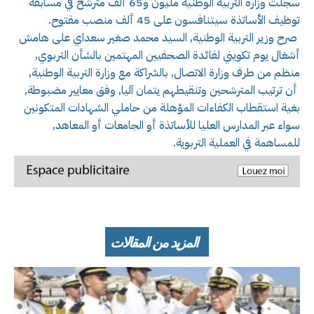
سجلت وزارة التربية الوطنية مليون و65 ألف مترشح في مسابقة
توظيف الأساتذة سيتنافسون على 45 ألف منصب مفتوح.
صرح وزير التربية الوطنية, السيد محمد صغير سعداي على هامش
أشغال يوم تكويني لفائدة الصحفيين المهتمين بالشأن التربوي,
منظم من طرف وزارة الاتصال, بالشراكة مع وزارة التربية الوطنية,
أن ترتيب المترشحين وتنقيطهم يتمان آليا, وفق معايير مضبوطة,
بغية استقطاب الكفاءات المؤهلة من حاملي الشهادات المتكونين
سواء عبر المدارس العليا للأساتذة أو الجامعات أو المعاهد,
للمساهمة في العملية التربوية.
المزيد من المقالات