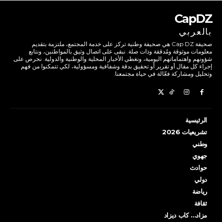
CapDZ
بالعربي
صحيفة Cap DZ هي صحيفة وطنية تركز على خدمة المجتمع، ملتزمة بتقديم
معلومات موثوقة ومُدققة وذات صلة. نبقى على اتصال وثيق بالمواطنين، ونتابع
شؤونهم واهتماماتهم اليومية، ونغطي الأخبار المحلية والوطنية والدولية. نحرص على
إجراء كل مقال أو تقرير أو تحقيق بدقة وشفافية ومسؤولية، لكي تتمكنوا من فهم
وتحليل ومشاركة فعّالة في حياة مجتمعنا.
الرئيسية
تشريعيات 2026
وطني
جهوي
حوادث
دولي
رياضة
ثقافة
مزاد… كاب ديزاد