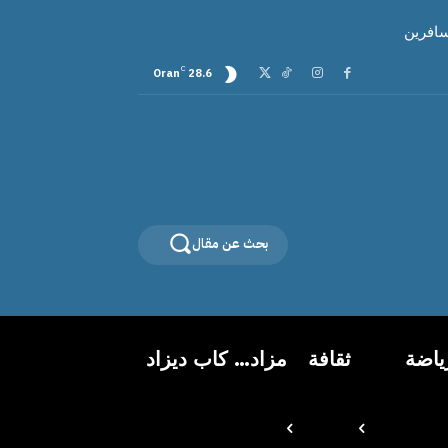
سافرين
C
Oran
28.6
بحث عن مقال
ياضة
ثقافة
مزاد… كاب ديزاد