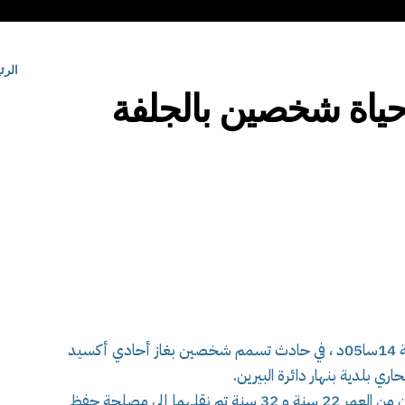
الرئ
ياة شخصين بالجلفة
تدخلت مصالح الحماية المدنية اليوم، على الساعة 14سا05د ، في حادث تسمم شخصين بغاز أحادي أكسيد
 بلدية بنهار دائرة البيرين.
خلف الحادث وفاة شخصين من جنس ذكر يبلغان من العمر 22 سنة و 32 سنة تم نقلهما إلى مصلحة حفظ