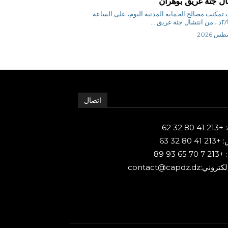
ال جثة غريق بوهران
س ب تمكنت مصالح الحماية المدنية اليوم، على الساعة
اتصال
80 32 62
 80 32 63
65 93 89
ني:contact@capdz.dz