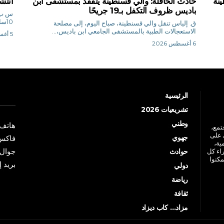
ينة
حادث الحافلة: والي قسنطينة يتفقد بمستشفى ابن
انتش
باديس ظروف التكفل بـ19 جريحًا
10سا17د ، من انتشال جثة غريق ...
ق. إلياس تنقل والي قسنطينة، صباح اليوم، إلى مصلحة
الاستعجالات الطبية بالمستشفى الجامعي ابن باديس،...
5 أغسطس 2026
6 أغسطس 2026
الرئيسية
تشريعيات 2026
وطني
هاتف: +213 41 
جتمع،
 على
جهوي
فاكس: +213 41
ية،
جوال: +213 7 70 
راء كل
حوادث
مكنوا
بريد إلكترو
دولي
رياضة
ثقافة
مزاد… كاب ديزاد