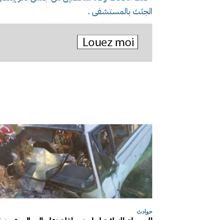
الجثث بالمستشفى .
حوادث