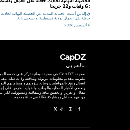
الحصيلة النهائية لحادث حافلة نقل العمال بقسنط
: 6 وفيات و22 جريحا
ق.إلياس أعلنت الحماية المدنية عن الحصيلة النهائية لحادث
حافلة نقل العمال بولاية قسنطينة، و تسجيل 06...
6 أغسطس 2026
CapDZ
بالعربي
صحيفة Cap DZ هي صحيفة وطنية تركز على خدمة الم
ملتزمة بتقديم معلومات موثوقة ومُدققة وذات صلة. نبقى
اتصال وثيق بالمواطنين، ونتابع شؤونهم واهتماماتهم اليوم
ونغطي الأخبار المحلية والوطنية والدولية. نحرص على إج
مقال أو تقرير أو تحقيق بدقة وشفافية ومسؤولية، لكي تت
من فهم وتحليل ومشاركة فعّالة في حياة مجتمعنا.