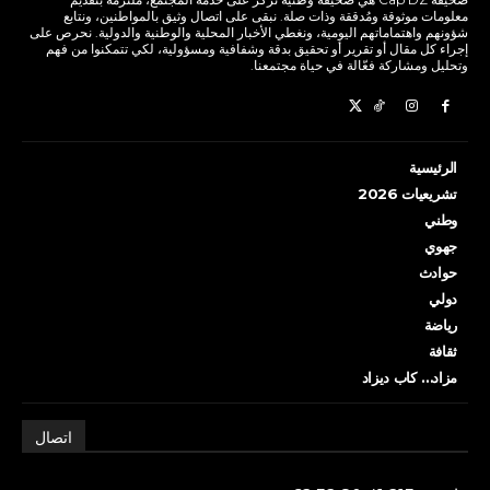
معلومات موثوقة ومُدققة وذات صلة. نبقى على اتصال وثيق بالمواطنين، ونتابع
شؤونهم واهتماماتهم اليومية، ونغطي الأخبار المحلية والوطنية والدولية. نحرص على
إجراء كل مقال أو تقرير أو تحقيق بدقة وشفافية ومسؤولية، لكي تتمكنوا من فهم
وتحليل ومشاركة فعّالة في حياة مجتمعنا.
الرئيسية
تشريعيات 2026
وطني
جهوي
حوادث
دولي
رياضة
ثقافة
مزاد… كاب ديزاد
اتصال