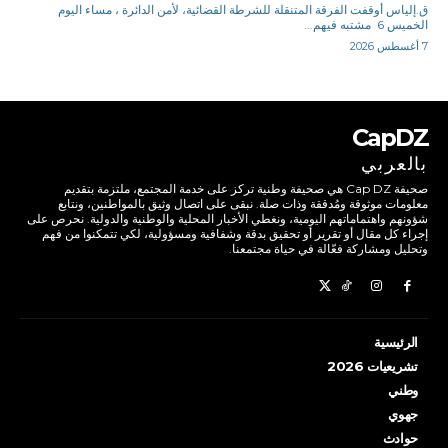
ق.إلياس أوقفت الفرقة المتنقلة للشرطة القضائية، لأمن الدائرة ، مساء اليوم
الخميس 6 مشتبه فيهم...
7 أغسطس 2026
CapDZ
بالعربي
صحيفة Cap DZ هي صحيفة وطنية تركز على خدمة المجتمع، ملتزمة بتقديم
معلومات موثوقة ومُدققة وذات صلة. نبقى على اتصال وثيق بالمواطنين، ونتابع
شؤونهم واهتماماتهم اليومية، ونغطي الأخبار المحلية والوطنية والدولية. نحرص على
إجراء كل مقال أو تقرير أو تحقيق بدقة وشفافية ومسؤولية، لكي تتمكنوا من فهم
وتحليل ومشاركة فعّالة في حياة مجتمعنا.
الرئيسية
تشريعيات 2026
وطني
جهوي
حوادث