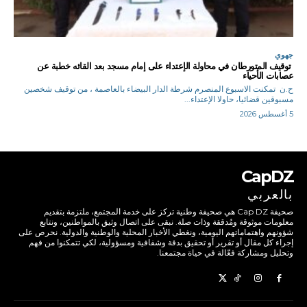
جهوي
توقيف المتورطان في محاولة الإعتداء على إمام مسجد بعد القائه خطبة عن
عصابات الأحياء
ح.ن تمكنت الاسبوع المنصرم شرطة الدار البيضاء بالعاصمة ، من توقيف شخصين
مسبوقين قضائيا، حاولا الإعتداء...
5 أغسطس 2026
CapDZ
بالعربي
صحيفة Cap DZ هي صحيفة وطنية تركز على خدمة المجتمع، ملتزمة بتقديم
معلومات موثوقة ومُدققة وذات صلة. نبقى على اتصال وثيق بالمواطنين، ونتابع
شؤونهم واهتماماتهم اليومية، ونغطي الأخبار المحلية والوطنية والدولية. نحرص على
إجراء كل مقال أو تقرير أو تحقيق بدقة وشفافية ومسؤولية، لكي تتمكنوا من فهم
وتحليل ومشاركة فعّالة في حياة مجتمعنا.