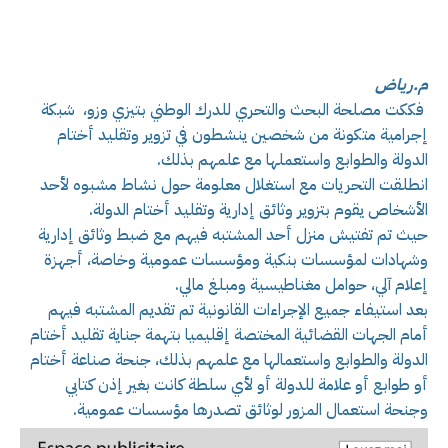
م.رياض
فككت مصلحة البحث والتحري للدرك الوطني بتيزي وزو، شبكة
إجرامية متكونة من شخصين ينشطون في تزوير وتقليد أختام
الدولة والطوابع واستعملها مع علمهم بذلك.
انطلقت التحريات مع استغلال معلومة حول نشاط مشبوه لأحد
الأشخاص يقوم بتزوير وثائق إدارية وتقليد أختام الدولة.
حيث تم تفتيش منزل أحد المشتبه فيهم مع ضبط وثائق إدارية
وشهادات لمؤسسات بنكية ومؤسسات عمومية وخاصة، أجهزة
إعلام آلي، حوامل مغناطيسية ومبلغ مالي.
بعد استيفاء جميع الإجراءات القانونية تم تقديم المشتبه فيهم
أمام الجهات القضائية المختصة إقليميا بتهمة جناية تقليد أختام
الدولة والطوابع واستعمالها مع علمهم بذلك، جنحة صناعة أختام
أو طوابع أو علامة للدولة أو لأي سلطة كانت بغير إذن كتابي
وجنحة استعمال المزور لوثائق تصدرها مؤسسات عمومية.