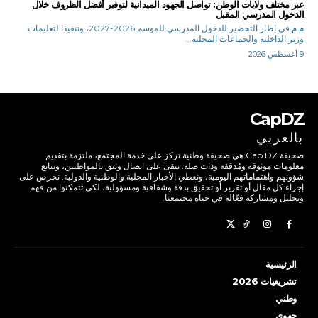
عبر مختلف ولايات الوطن: تواصل الجهود الميدانية لتوفير أفضل الظروف خلال
الدخول المدرسي المقبل
م م في إطار التحضير للدخول المدرسي للموسم 2026-2027، وتنفيذا لتعليمات
وزير الداخلية والجماعات المحلية...
9 أغسطس 2026
CapDZ
بالعربي
صحيفة Cap DZ هي صحيفة وطنية تركز على خدمة المجتمع، ملتزمة بتقديم
معلومات موثوقة ومُدققة وذات صلة. نبقى على اتصال وثيق بالمواطنين، ونتابع
شؤونهم واهتماماتهم اليومية، ونغطي الأخبار المحلية والوطنية والدولية. نحرص على
إجراء كل مقال أو تقرير أو تحقيق بدقة وشفافية ومسؤولية، لكي تتمكنوا من فهم
وتحليل ومشاركة فعّالة في حياة مجتمعنا.
الرئيسية
تشريعيات 2026
وطني
جهوي