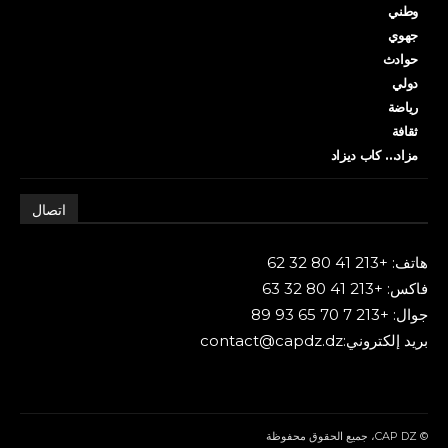
وطني
جهوي
حوادث
دولي
رياضة
ثقافة
مزاد… كاب ديزاد
اتصال
هاتف: +213 41 80 32 62
فاكس: +213 41 80 32 63
جوال: +213 7 70 65 93 89
بريد إلكتروني:contact@capdz.dz
© CAP DZ، جميع الحقوق محفوظة