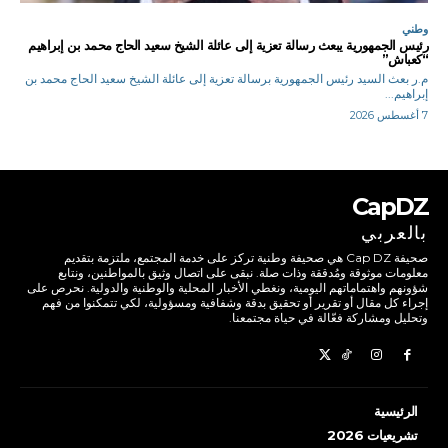
وطني
رئيس الجمهورية يبعث رسالة تعزية إلى عائلة الشيخ سعيد الحاج محمد بن إبراهيم
“كعباش”
م.ر بعث السيد رئيس الجمهورية برسالة تعزية إلى عائلة الشيخ سعيد الحاج محمد بن
إبراهيم...
7 أغسطس 2026
CapDZ
بالعربي
صحيفة Cap DZ هي صحيفة وطنية تركز على خدمة المجتمع، ملتزمة بتقديم
معلومات موثوقة ومُدققة وذات صلة. نبقى على اتصال وثيق بالمواطنين، ونتابع
شؤونهم واهتماماتهم اليومية، ونغطي الأخبار المحلية والوطنية والدولية. نحرص على
إجراء كل مقال أو تقرير أو تحقيق بدقة وشفافية ومسؤولية، لكي تتمكنوا من فهم
وتحليل ومشاركة فعّالة في حياة مجتمعنا.
الرئيسية
تشريعيات 2026