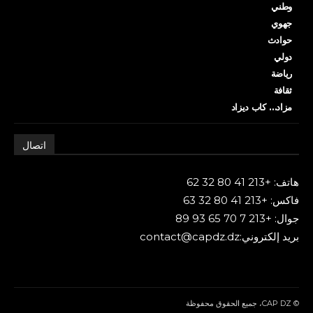
وطني
جهوي
حوادث
دولي
رياضة
ثقافة
مزاد… كاب ديزاد
اتصال
هاتف: +213 41 80 32 62
فاكس: +213 41 80 32 63
جوال: +213 7 70 65 93 89
بريد إلكتروني:contact@capdz.dz
© CAP DZ، جميع الحقوق محفوظة