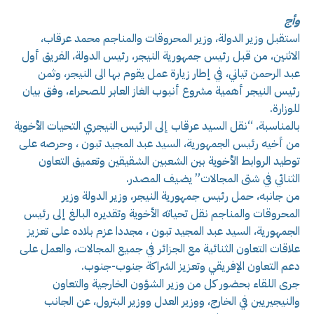
وأج
استقبل وزير الدولة، وزير المحروقات والمناجم محمد عرقاب،
الاثنين، من قبل رئيس جمهورية النيجر، رئيس الدولة، الفريق أول
عبد الرحمن تياني، في إطار زيارة عمل يقوم بها الى النيجر، وثمن
رئيس النيجر أهمية مشروع أنبوب الغاز العابر للصحراء، وفق بيان
للوزارة.
بالمناسبة، “نقل السيد عرقاب إلى الرئيس النيجري التحيات الأخوية
من أخيه رئيس الجمهورية، السيد عبد المجيد تبون ، وحرصه على
توطيد الروابط الأخوية بين الشعبين الشقيقين وتعميق التعاون
الثنائي في شتى المجالات” يضيف المصدر.
من جانبه، حمل رئيس جمهورية النيجر، وزير الدولة وزير
المحروقات والمناجم نقل تحياته الأخوية وتقديره البالغ إلى رئيس
الجمهورية، السيد عبد المجيد تبون ، مجددا عزم بلاده على تعزيز
علاقات التعاون الثنائية مع الجزائر في جميع المجالات، والعمل على
دعم التعاون الإفريقي وتعزيز الشراكة جنوب-جنوب.
جرى اللقاء بحضور كل من وزير الشؤون الخارجية والتعاون
والنيجيريين في الخارج، ووزير العدل ووزير البترول، عن الجانب