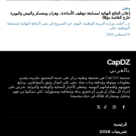
وطني
إعلان النتائج النهائية لمسابقة توظيف الأساتذة.. وهران ومعسكر والبيض والبويرة
خارج القائمة مؤقتًا
م.ر أعلنت وزارة التربية الوطنية، اليوم، عن الشروع في نشر النتائج النهائية لمسابقة
التوظيف على...
6 أغسطس 2026
CapDZ
بالعربي
صحيفة Cap DZ هي صحيفة وطنية تركز على خدمة المجتمع، ملتزمة بتقديم
معلومات موثوقة ومُدققة وذات صلة. نبقى على اتصال وثيق بالمواطنين، ونتابع
شؤونهم واهتماماتهم اليومية، ونغطي الأخبار المحلية والوطنية والدولية. نحرص على
إجراء كل مقال أو تقرير أو تحقيق بدقة وشفافية ومسؤولية، لكي تتمكنوا من فهم
وتحليل ومشاركة فعّالة في حياة مجتمعنا.
الرئيسية
تشريعيات 2026