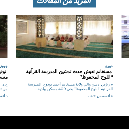
المزيد من المقالات
جهوي
جهوي
مستغانم تعيش حدث تدشين المدرسة القرآنية
توقي
“اللوح المحفوظ”
مسجد
م.رياض دشن والي ولاية مستغانم أحمد بودوح المدرسة
ح
القرآنية "اللوح المحفوظ" بحي 400 مسكن ببلدية...
من تو
6 أغسطس 2026
5 أغسطس 2026