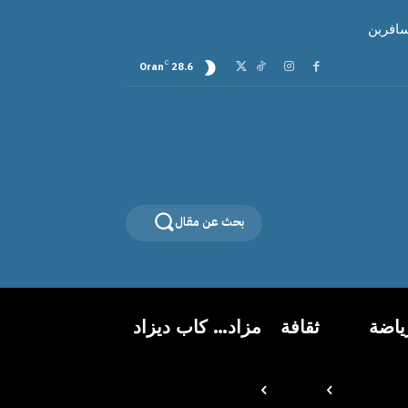
سافرين
C
Oran
28.6
بحث عن مقال
ياضة
ثقافة
مزاد… كاب ديزاد