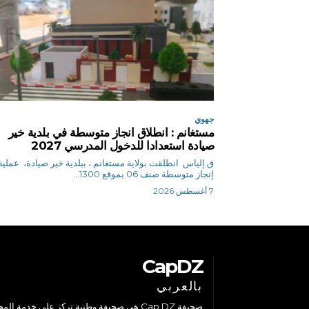
جهوي
مستغانم : انطلاق انجاز متوسطة في بلدية خير
صيادة استعدادا للدخول المدرسي 2027
ق.إلياس انطلقت بولاية مستغانم ، ببلدية خير صيادة، عملية
إنجاز متوسطة صنف 06 بموقع 1300...
7 أغسطس 2026
CapDZ
بالعربي
صحيفة Cap DZ هي صحيفة وطنية تركز على خدمة الم