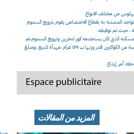
واجد المشتبه به بقطاع الاختصاص يقوم بترويج السموم
 ، حيث تم توقيفه.
مسكنه الذي كان يستخدمه كور لتخزين وترويج السموم،تم
حجز مجموعة من الاسلحة البيضاء المحظورة ،وكمية من الكوكايين قدر وزنها ب 09 غرام ،مهيأة للبيع ،ومبلغ
حقه أمر إيداع.
المزيد من المقالات