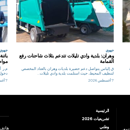
جهوي
جهوي
وهران: بلدية وادي تليلات تتدعم بثلاث شاحنات رفع
القمامة
مواط
ق.إلياس يتواصل دعم حضيرة بلديات وهران بالعتاد المخصص
م.
لتنظيف المحيط، حيث استلمت بلدية وادي تليلات...
دخول 
7 أغسطس 2026
7 أغسطس 2026
الرئيسية
تشريعيات 2026
وطني
هاتف: +213 41 
جتمع،