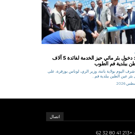
باتنة: دخول بئر مائي حيز الخدمة لفائدة 5 آلاف
ن ببلدية فم الطوب
ر أشرف اليوم بولاية باتنة، وزير الري، لوناس بوزقزة، على
بئر عين الطين ببلدية فم...
اتصال
80 32 62