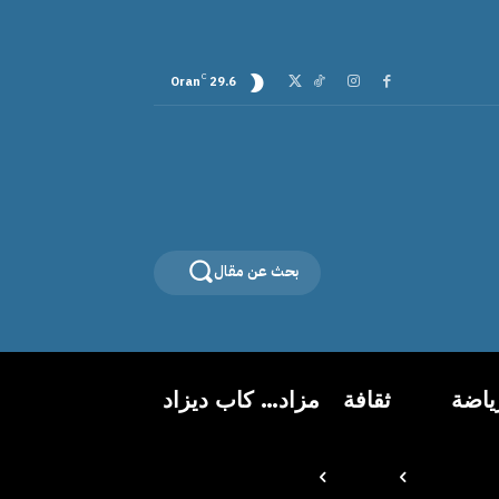
C
Oran
29.6
بحث عن مقال
ياضة
ثقافة
مزاد… كاب ديزاد