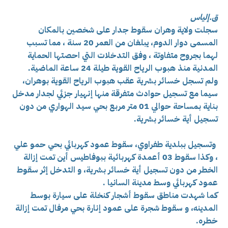
ق.إلياس
سجلت ولاية وهران
سقوط جدار على شخصين بالمكان
المسمى دوار الدوم، يبلغان من العمر 20 سنة ، مما تسبب
لهما بجروح متفاوتة ، وفق التدخلات التي احصتها الحماية
المدنية منذ هبوب الرياح القوية طيلة 24 ساعة الماضية.
ولم تسجل خسائر بشرية عقب هبوب الرياح القوية بوهران،
سيما مع تسجيل حوادث متفرقة منها
إنهيار جزئي لجدار مدخل
بناية بمساحة حوالي 01 متر مربع بحي سيد الهواري من دون
تسجيل أية خسائر بشرية.
وتسجيل ببلدية طفراوي،
سقوط عمود كهربائي بحي حمو علي
، وكذا
سقوط 03 أعمدة كهربائية ببوفاطيس أين تمت إزالة
الخطر من دون تسجيل أية خسائر بشرية، و التدخل إثر
سقوط
عمود كهربائي وسط مدينة السانيا .
كما شهدت مناطق سقوط أشجار كنخلة على سيارة بوسط
المدينه، و سقوط شجرة على عمود إنارة بحي مرفال تمت إزالة
خطره.