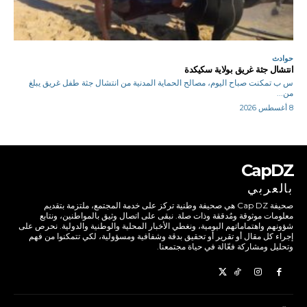
حوادث
انتشال جثة غريق بولاية سكيكدة
س ب تمكنت صباح اليوم، مصالح الحماية المدنية من انتشال جثة طفل غريق يبلغ
من...
8 أغسطس 2026
CapDZ
بالعربي
صحيفة Cap DZ هي صحيفة وطنية تركز على خدمة المجتمع، ملتزمة بتقديم
معلومات موثوقة ومُدققة وذات صلة. نبقى على اتصال وثيق بالمواطنين، ونتابع
شؤونهم واهتماماتهم اليومية، ونغطي الأخبار المحلية والوطنية والدولية. نحرص على
إجراء كل مقال أو تقرير أو تحقيق بدقة وشفافية ومسؤولية، لكي تتمكنوا من فهم
وتحليل ومشاركة فعّالة في حياة مجتمعنا.