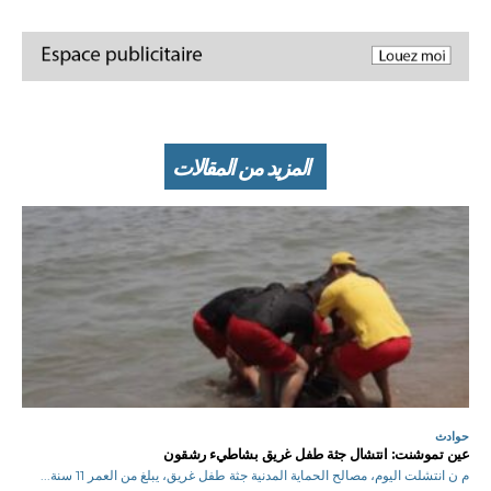
المزيد من المقالات
حوادث
عين تموشنت: انتشال جثة طفل غريق بشاطيء رشقون
م ن انتشلت اليوم، مصالح الحماية المدنية جثة طفل غريق، يبلغ من العمر 11 سنة...