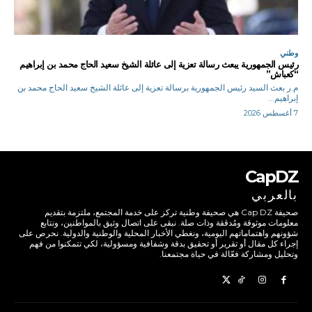
وطني
رئيس الجمهورية يبعث رسالة تعزية إلى عائلة الشيخ سعيد الحاج محمد بن إبراهيم
“كعباش”
م.ر بعث السيد رئيس الجمهورية برسالة تعزية إلى عائلة الشيخ سعيد الحاج محمد بن
إبراهيم...
7 أغسطس 2026
CapDZ
بالعربي
صحيفة Cap DZ هي صحيفة وطنية تركز على خدمة المجتمع، ملتزمة بتقديم
معلومات موثوقة ومُدققة وذات صلة. نبقى على اتصال وثيق بالمواطنين، ونتابع
شؤونهم واهتماماتهم اليومية، ونغطي الأخبار المحلية والوطنية والدولية. نحرص على
إجراء كل مقال أو تقرير أو تحقيق بدقة وشفافية ومسؤولية، لكي تتمكنوا من فهم
وتحليل ومشاركة فعّالة في حياة مجتمعنا.