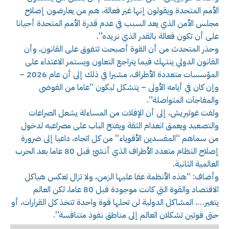
الأمم المتحدة ويقولون إنها غير فعالة، هم من يعارضون إصلاح
مجلس الأمن الذي يعد السبب في عدم قدرة الأمم المتحدة أحيانا
على أن تكون فعالة بالقدر الذي نريده”.
وحذر المتحدث من أن القوة أصبحت تتفوق على القانون، وأن
القانون الدولي ينتهك فيما يتراجع التعاون ويستمر الاعتداء على
المؤسسات متعددة الأطراف، مشيرا في ذلك إلى أن عام 2026 –
وإن كان في أيامه الأولى – يتشكل ليكون “عاما من الفوضى
والمفاجآت المتواصلة”.
ولفت غوتيريش، إلى أن الإفلات من المساءلة يشعل الصراعات
والتصعيد ويعمق انعدام الثقة ويفتح الباب على مصراعيه لدخول
من سماهم “المفسدين الأقوياء” من كل اتجاه، داعيا إلى ضرورة
إصلاح النظام متعدد الأطراف الذي أنشئ قبل 80 عاما بعد الحرب
العالمية الثانية.
وأضاف: “هذه الأنظمة عفا عليها الزمن، ولا تزال تعكس هياكل
الاقتصاد والقوة التي كانت موجودة قبل 80 عاما، لكن العالم
يتغير…. المشاكل الدولية لن تحلها قوة واحدة تتخذ كل القرارات، أو
حتى قوتين تشكلان العالم إلى مناطق نفوذ متنافسة”.