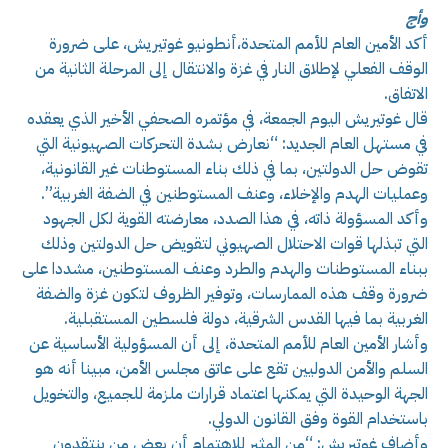
وأج
أكد الأمين العام للأمم المتحدة،أنطونيو غوتيريش، على ضرورة
الوقف الفعلي لإطلاق النار في غزة والانتقال إلى المرحلة الثانية من
الاتفاق.
قال غوتيريش اليوم الجمعة، في مؤتمره الصحفي الأخير الذي يعقده
في مستهل العام الجديد: “نعارض بشدة التحركات الصهيونية التي
تقوض حل الدولتين، بما في ذلك بناء المستوطنات غير القانونية،
وعمليات الهدم والإخلاء، وعنف المستوطنين في الضفة الغربية”.
وأكد المسؤولة ذاته، في هذا الصدد، معارضته القوية لكل الجهود
التي تبذلها قوات الاحتلال الصهيوني لتقويض حل الدولتين وذلك
ببناء المستوطنات والهدم والطرد وعنف المستوطنين، مشددا على
ضرورة وقف هذه الممارسات، وتوفير الظروف لتكون غزة والضفة
الغربية بما فيها القدس الشرقية، دولة فلسطين المستقبلية.
وأشار الأمين العام للأمم المتحدة، إلى أن المسؤولية الأساسية عن
السلم والأمن الدوليين تقع على عاتق مجلس الأمن، مبينا أنه هو
الجهة الوحيدة التي يمكنها اعتماد قرارات ملزمة للجميع، والتخويل
باستخدام القوة وفق القانون الدولي.
وأضاف غوتيريش: “من المثير للاهتمام أن بعض من ينتقدون