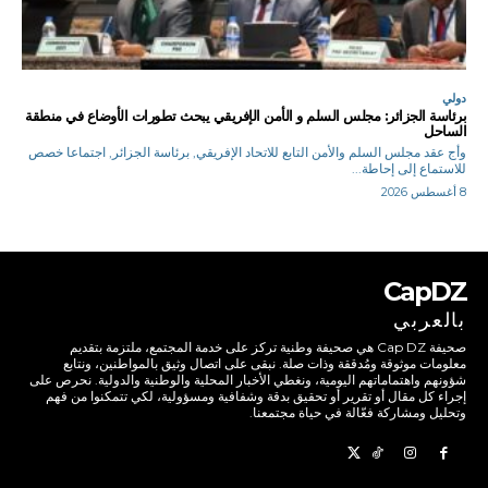
دولي
برئاسة الجزائر: مجلس السلم و الأمن الإفريقي يبحث تطورات الأوضاع في منطقة
الساحل
وأج عقد مجلس السلم والأمن التابع للاتحاد الإفريقي, برئاسة الجزائر, اجتماعا خصص
للاستماع إلى إحاطة...
8 أغسطس 2026
CapDZ
بالعربي
صحيفة Cap DZ هي صحيفة وطنية تركز على خدمة المجتمع، ملتزمة بتقديم
معلومات موثوقة ومُدققة وذات صلة. نبقى على اتصال وثيق بالمواطنين، ونتابع
شؤونهم واهتماماتهم اليومية، ونغطي الأخبار المحلية والوطنية والدولية. نحرص على
إجراء كل مقال أو تقرير أو تحقيق بدقة وشفافية ومسؤولية، لكي تتمكنوا من فهم
وتحليل ومشاركة فعّالة في حياة مجتمعنا.